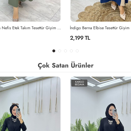
Elbise Tesettür Giyim İndigo
Mahinur Takım Tesettür Giyim Laciv
2,199 TL
Çok Satan Ürünler
KARGO
BEDAVA