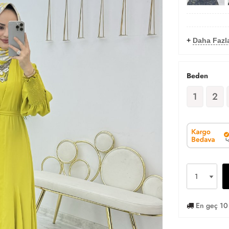
+
Daha Fazl
Beden
1
2
En geç 10 