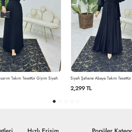
Abaya Takım Tesettür Giyim Siyah
2,299 TL
tleri
Hızlı Erişim
Popüler Katego