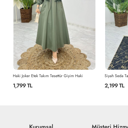
Siyah Seda Tasarım Takım Tesettür Giyim Siyah
Siyah Şahane 
2,199 TL
2,299 TL
Kurumsal
Müşteri Hizme