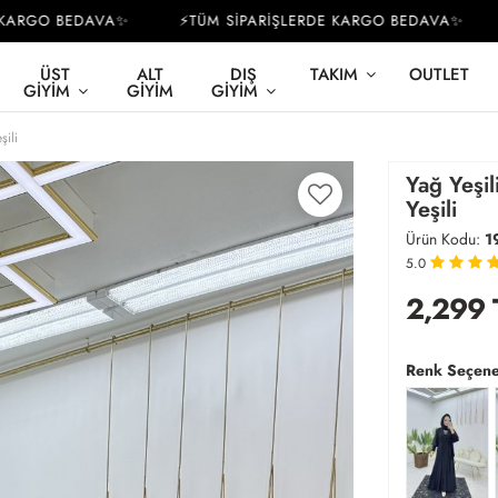
RGO BEDAVA✨
⚡TÜM SİPARİŞLERDE KARGO BEDAVA✨
⚡
ÜST
ALT
DIŞ
TAKIM
OUTLET
GIYIM
GIYIM
GIYIM
şili
Yağ Yeşi
Yeşili
Ürün Kodu:
1
5.0
2,299
Renk Seçene