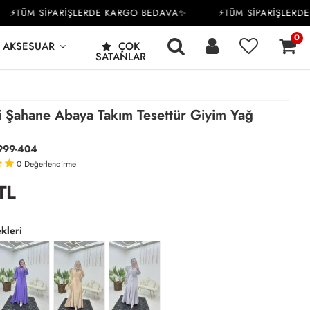
TÜM SİPARİŞLERDE KARGO BEDAVA✨
⚡TÜM SİPARİŞLERDE K
0
AKSESUAR
ÇOK
SATANLAR
li Şahane Abaya Takım Tesettür Giyim Yağ
999-404
0
Değerlendirme
TL
kleri