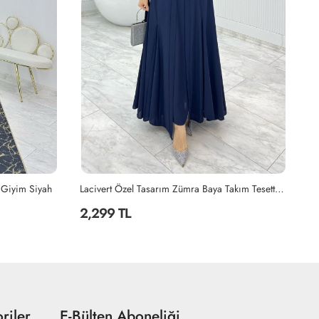
Lacivert Özel Tasarım Zümra Baya Takım Tesettür Giyim Lacivert
Petrol Seda Tasarım Takım Tesettür Giyim Petrol Mavisi
2,199 TL
2
riler
E-Bülten Aboneliği