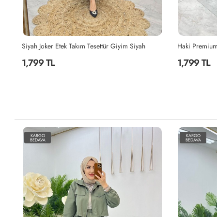
Haki Premium Nefis Etek Takım Tesettür Giyim Haki
İndigo Berna 
1,799 TL
2,199 TL
KARGO
KARGO
BEDAVA
BEDAVA