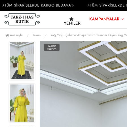
ÜM SİPARİŞLERDE KARGO BEDAVA✨
⚡TÜM SİPARİŞLERDE KA
KAMPANYALAR
YENILER
Anasayfa
Takım
Yağ Yeşili Şahane Abaya Takım Tesettür Giyim Yağ Ye
KARGO
BEDAVA