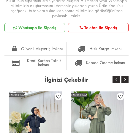
Bu ürünün siparişini sizin yerinize Müşteri Hizmetleri veya WhatsApp
ekibimizin oluşturmasını isterseniz yukarıda yazan Ürün Kodu'nu
aşağıdaki butonlara tıkladıktan sonra ekibimizle görüştüğünüzde
paylaşabilirsiniz.
Whatsapp ile Sipariş
Telefon ile Sipariş
Güvenli Alışveriş İmkanı
Hızlı Kargo İmkanı
Kredi Kartına Taksit
Kapıda Ödeme İmkanı
İmkanı
İlginizi Çekebilir
KARGO BEDAVA
KARGO BEDAVA