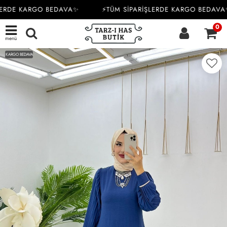
ERDE KARGO BEDAVA✨
⚡TÜM SİPARİŞLERDE KARGO BEDAVA✨
0
menü
KARGO BEDAVA