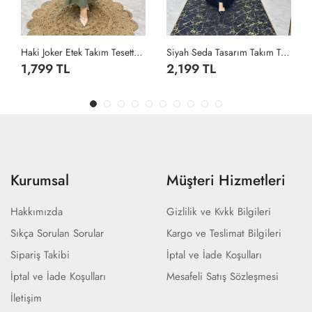
Haki Joker Etek Takım Tesettür Giyim Haki
Siyah Seda Tasarım Takım Tesettür Giyim Siyah
1,799 TL
2,199 TL
Kurumsal
Müşteri Hizmetleri
Hakkımızda
Gizlilik ve Kvkk Bilgileri
Sıkça Sorulan Sorular
Kargo ve Teslimat Bilgileri
Sipariş Takibi
İptal ve İade Koşulları
İptal ve İade Koşulları
Mesafeli Satış Sözleşmesi
İletişim