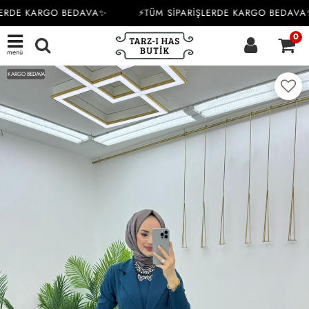
ERDE KARGO BEDAVA✨
⚡TÜM SİPARİŞLERDE KARGO BEDAVA✨
0
menü
KARGO BEDAVA