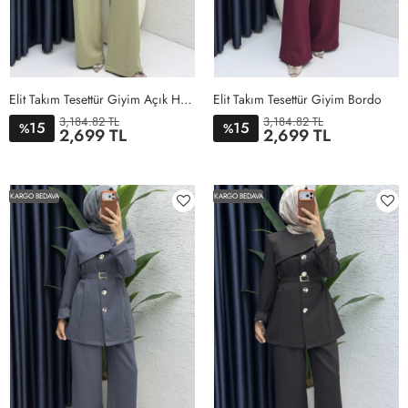
Elit Takım Tesettür Giyim Açık Haki
Elit Takım Tesettür Giyim Bordo
3,184.82 TL
3,184.82 TL
15
15
%
%
2,699 TL
2,699 TL
1BEDEN
2BEDEN
3BEDEN
4BEDEN
1BEDEN
2BEDEN
3BEDEN
4BEDEN
KARGO BEDAVA
KARGO BEDAVA