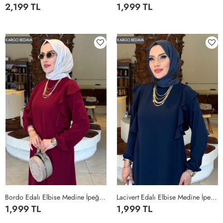
2,199 TL
1,999 TL
STANDART
1BDN-
2BDN-
3BDN-
4BDN-
5BDN-
36-
40-
44-
48-
52-
KARGO BEDAVA
KARGO BEDAVA
38
42
46
50
54
Bordo Edalı Elbise Medine İpeği Kumaş Tesettür Giyim Bordo
Lacivert Edalı Elbise Medine İpeği Kumaş Tesettür Giyim Lacivert
1,999 TL
1,999 TL