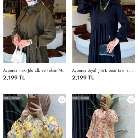
Aybeniz Haki Jile Elbise Takım Modal Kumaş Tesettür Giyim İki Parça Haki
Aybeniz Siyah Jile Elbise Takım Modal Kumaş Tesettür Giyim İki Parça Siyah
2,199 TL
2,199 TL
1BDN-
2BDN-
3BDN-
4BDN-
1BDN-
2BDN-
3BDN-
4BDN-
38-
42-
46-
50-
38-
42-
46-
50-
KARGO BEDAVA
KARGO BEDAVA
40
44
48
52
40
44
48
52