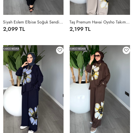
Siyah Eslem Elbise Soğuk Sendi Kumaş Cepli Tam Boy Tesettür Giyim Siyah
Taş Premum Havai Oysho Takım Tesettür Giyim Taş Rengi
2,099 TL
2,199 TL
STANDART
STANDART
KARGO BEDAVA
KARGO BEDAVA