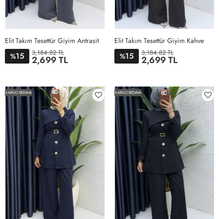
Elit Takım Tesettür Giyim Antrasit
Elit Takım Tesettür Giyim Kahve
3,184.82 TL
3,184.82 TL
15
15
%
%
2,699 TL
2,699 TL
1BEDEN
3BEDEN
4BEDEN
2BEDEB
1BEDEN
2BEDEN
3BEDEN
4BEDEN
KARGO BEDAVA
KARGO BEDAVA