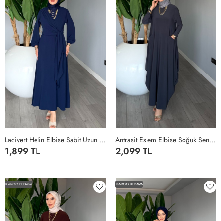
Lacivert Helin Elbise Sabit Uzun Kuşaklı Ayrobin Kumaş Tesettür Giyim Lacivert
Antrasit Eslem Elbise Soğuk Sendi Kumaş Cepli Tam Boy Tesettür Giyim Antrasit
1,899 TL
2,099 TL
1
2
3
4
STANDART
KARGO BEDAVA
KARGO BEDAVA