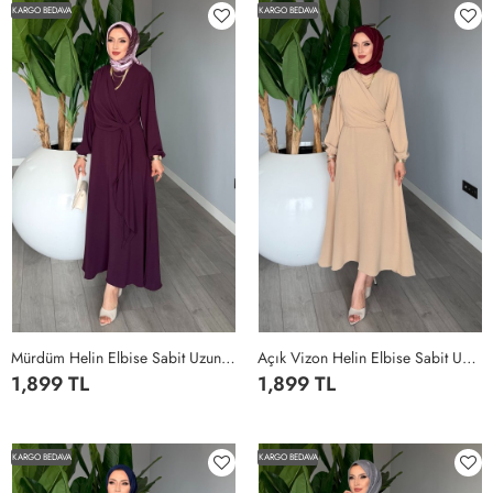
38-
42-
46-
KARGO BEDAVA
KARGO BEDAVA
40
44
48
Mürdüm Helin Elbise Sabit Uzun Kuşaklı Ayrobin Kumaş Tesettür Giyim Mürdüm
Açık Vizon Helin Elbise Sabit Uzun Kuşaklı Ayrobin Kumaş Tesettür Giyim Vizon
1,899 TL
1,899 TL
1
2
3
4
1
2
3
4
KARGO BEDAVA
KARGO BEDAVA