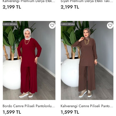
Kahverengi Premium Derya Etekli Takım Yazlık Oysho Kumaş Tesettür Giyim Kahverengi
Siyah Premium Derya Etekli Takım Yazlık Oysho Kumaş Tesettür Giyim Siyah
2,199 TL
2,199 TL
STANDART-
STANDART-
36-
36-
KARGO BEDAVA
KARGO BEDAVA
54
54
Bordo Cemre Piliseli Pantolonlu Takım Esnek Sendi Kumaş Tesettür Giyim Bordo
Kahverengi Cemre Piliseli Pantolonlu Takım Esnek Sendi Kumaş Tesettür Giyim Kahverengi
1,599 TL
1,599 TL