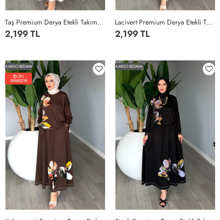
Taş Premium Derya Etekli Takım Yazlık Oysho Kumaş Tesettür Giyim Taş Rengi
Lacivert Premium Derya Etekli Takım Yazlık Oysho Kumaş Tesettür Giyim Lacivert
2,199 TL
2,199 TL
STANDART-
STANDART-
36-
36-
KARGO BEDAVA
KARGO BEDAVA
54
54
ÖN
SİPARİŞTİR