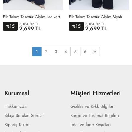
Elit Takım Tesettür Giyim Lacivert
Elit Takım Tesettür Giyim Siyah
3,184.82 TL
3,184.82 TL
15
15
%
%
2,699 TL
2,699 TL
1BEDEN
2BEDEN
3BEDEN
4BEDEN
1BEDEN
2BEDEN
3BEDEN
4BEDEN
1
2
3
4
5
6
Kurumsal
Müşteri Hizmetleri
Hakkımızda
Gizlilik ve Kvkk Bilgileri
Sıkça Sorulan Sorular
Kargo ve Teslimat Bilgileri
Sipariş Takibi
İptal ve İade Koşulları