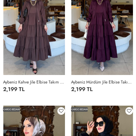
Aybeniz Kahve Jile Elbise Takım Modal Kumaş Tesettür Giyim İki Parça Kahverengi
Aybeniz Mürdüm Jile Elbise Takım Modal Kumaş Tesettür Giyim İki Parça Mürdüm
2,199 TL
2,199 TL
1BDN-
2BDN-
3BDN-
4BDN-
1BDN-
2BDN-
3BDN-
4BDN-
38-
42-
46-
50-
38-
42-
46-
50-
KARGO BEDAVA
KARGO BEDAVA
40
44
48
52
40
44
48
52