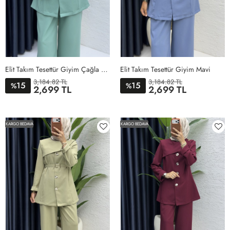
Elit Takım Tesettür Giyim Çağla Yeşil
Elit Takım Tesettür Giyim Mavi
3,184.82 TL
3,184.82 TL
15
15
%
%
2,699 TL
2,699 TL
1BEDEN
2BEDEN
3BEDEN
4BEDEN
1BEDEN
2BEDEN
3BEDEN
4BEDEN
KARGO BEDAVA
KARGO BEDAVA