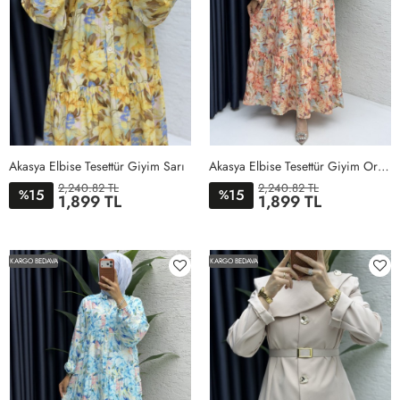
Akasya Elbise Tesettür Giyim Sarı
Akasya Elbise Tesettür Giyim Oranj
2,240.82 TL
2,240.82 TL
15
15
%
%
1,899 TL
1,899 TL
1BEDEN
2BEDEN
1BEDEN
2BEDEN
KARGO BEDAVA
KARGO BEDAVA