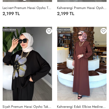
Lacivert Premum Havai Oysho Takım Tesettür Giyim Lacivert
Kahverengi Premum Havai Oysho Takım Tesettür Giyim Kahverengi
2,199 TL
2,199 TL
STANDART
STANDART
KARGO BEDAVA
KARGO BEDAVA
Siyah Premum Havai Oysho Takım Tesettür Giyim Siyah
Kahverengi Edalı Elbise Medine İpeği Kumaş Tesettür Giyim Kahverengi