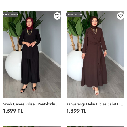
1BEDEN-
2BEDEN-
3BEDEN-
1BEDEN-
2BEDEN-
3BEDEN-
38-
42-
46-
38-
42-
46-
KARGO BEDAVA
KARGO BEDAVA
40
44
48
40
44
48
Siyah Cemre Piliseli Pantolonlu Takım Esnek Sendi Kumaş Tesettür Giyim Siyah
Kahverengi Helin Elbise Sabit Uzun Kuşaklı Ayrobin Kumaş Tesettür Giyim Kahverengi
1,599 TL
1,899 TL
1BEDEN-
2BEDEN-
3BEDEN-
1
2
3
4