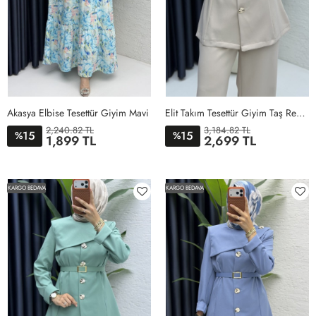
Akasya Elbise Tesettür Giyim Mavi
Elit Takım Tesettür Giyim Taş Rengi
2,240.82 TL
3,184.82 TL
15
15
%
%
1,899 TL
2,699 TL
1BEDEN
2BEDEN
1BEDEN
2BEDEN
3BEDEN
4BEDEN
KARGO BEDAVA
KARGO BEDAVA