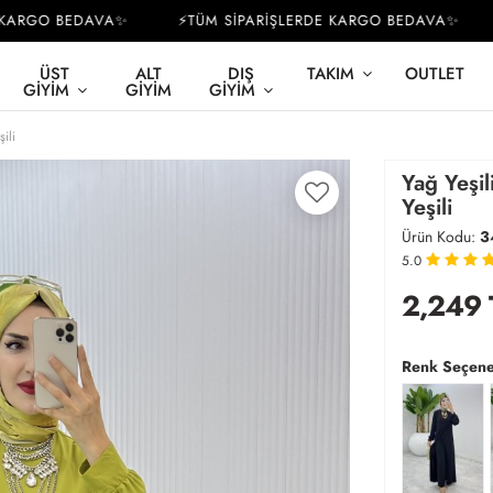
RGO BEDAVA✨
⚡TÜM SİPARİŞLERDE KARGO BEDAVA✨
⚡
ÜST
ALT
DIŞ
TAKIM
OUTLET
GIYIM
GIYIM
GIYIM
ili
Yağ Yeşi
Yeşili
Ürün Kodu:
3
5.0
2,249
Renk Seçene