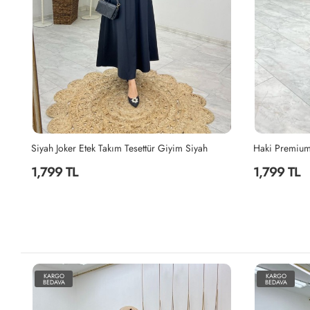
Haki Premium Nefis Etek Takım Tesettür Giyim Haki
İndigo Berna 
1,799 TL
2,199 TL
KARGO
KARGO
BEDAVA
BEDAVA