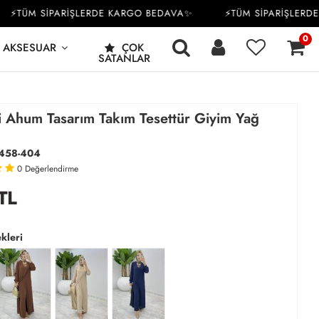
TÜM SİPARİŞLERDE KARGO BEDAVA✨
⚡TÜM SİPARİŞLERDE K
0
AKSESUAR
ÇOK
SATANLAR
li Ahum Tasarım Takım Tesettür Giyim Yağ
458-404
0
Değerlendirme
TL
kleri