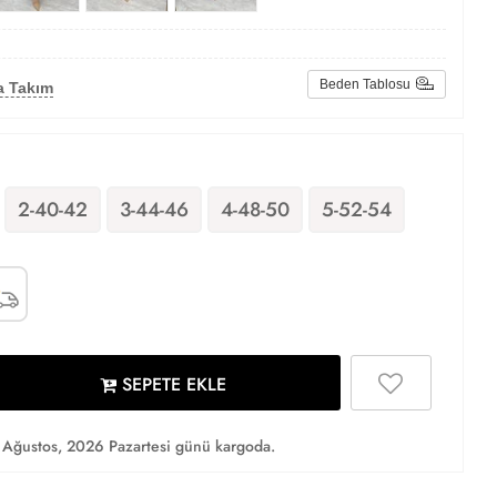
Beden Tablosu
a Takım
2-40-42
3-44-46
4-48-50
5-52-54
SEPETE EKLE
Ağustos, 2026 Pazartesi günü kargoda.