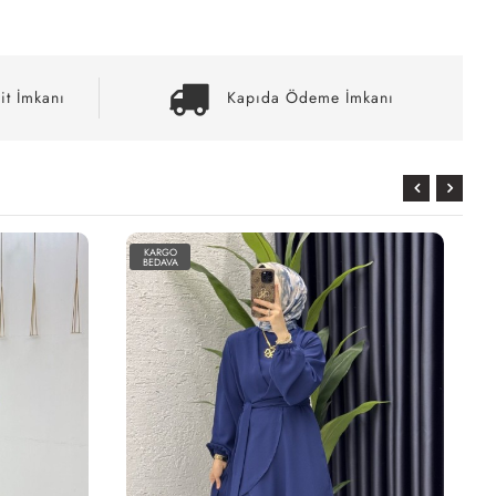
it İmkanı
Kapıda Ödeme İmkanı
KARGO
BEDAVA