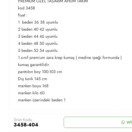
PREMIUM ÖZEL TASARIM AHUM TAKIM
kod 3458
fiyat :
1 beden 36 38 uyumlu
2 beden 40 42 uyumlu
3 beden 44 46 uyumlu
4 beden 48 50 uyumlu
5 beden 52 54 uyumlu
1.sınıf premium zara krep kumaş ( medine ipeği formunda )
kumaş garantilidir
pantolon boy 100-103 cm
Dış tunik 145 cm
manken boyu 168
manken kilo 60
manken üzerindeki beden 1
Ürün Kodu
Wh
3458-404