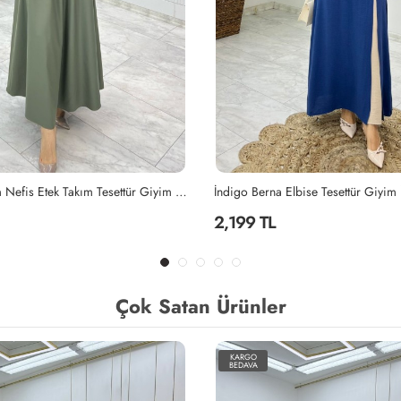
Elbise Tesettür Giyim İndigo
Mahinur Takım Tesettür Giyim Laciv
2,199 TL
Çok Satan Ürünler
KARGO
BEDAVA