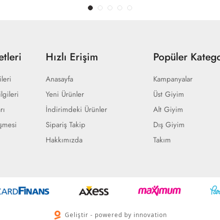
tleri
Hızlı Erişim
Popüler Katego
ileri
Anasayfa
Kampanyalar
lgileri
Yeni Ürünler
Üst Giyim
rı
İndirimdeki Ürünler
Alt Giyim
eşmesi
Sipariş Takip
Dış Giyim
Hakkımızda
Takım
Geliştir - powered by innovation