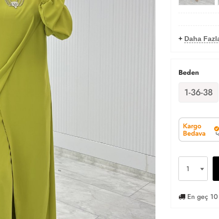
+
Daha Fazl
Beden
1-36-38
En geç 10 