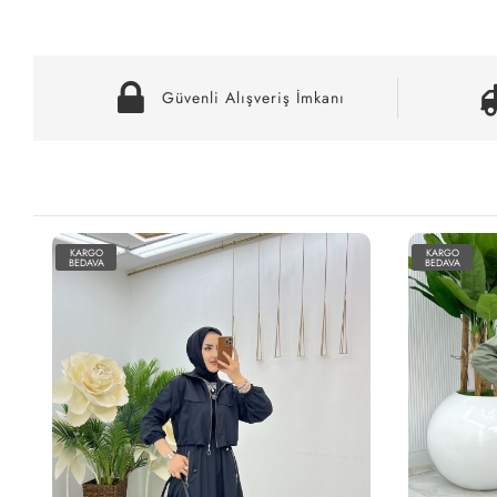
Güvenli Alışveriş İmkanı
KARGO
KARGO
BEDAVA
BEDAVA