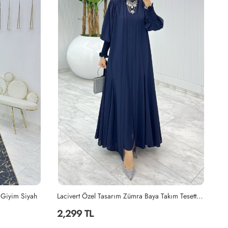
Lacivert Özel Tasarım Zümra Baya Takım Tesettür Giyim Lacivert
Petrol Seda Tasarım Takım Tesettür Giyim Petrol Mavisi
2,199 TL
2