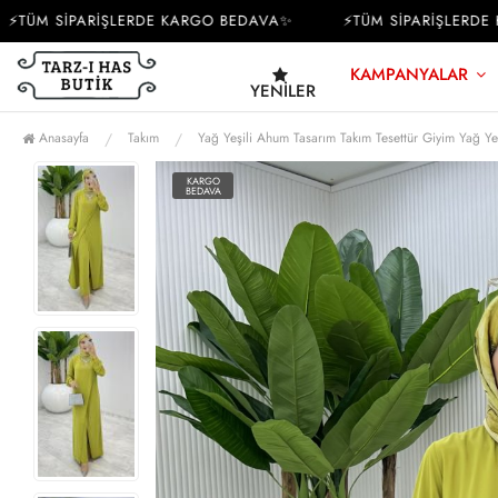
ÜM SİPARİŞLERDE KARGO BEDAVA✨
⚡TÜM SİPARİŞLERDE KA
KAMPANYALAR
YENILER
Anasayfa
Takım
Yağ Yeşili Ahum Tasarım Takım Tesettür Giyim Yağ Yeş
KARGO
BEDAVA