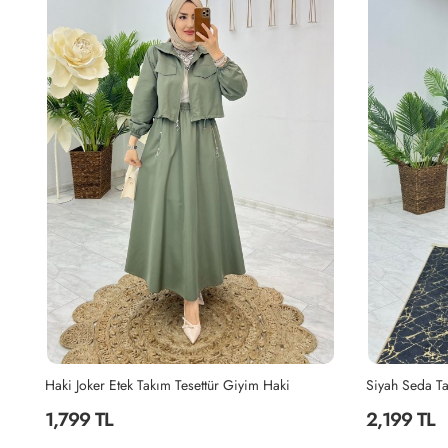
Siyah Seda Tasarım Takım Tesettür Giyim Siyah
Siyah Şahane 
2,199 TL
2,299 TL