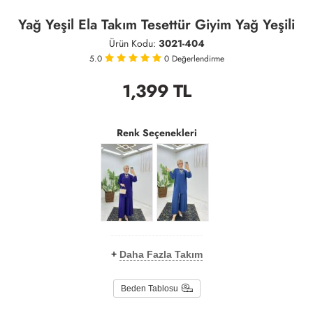
Yağ Yeşil Ela Takım Tesettür Giyim Yağ Yeşili
Ürün Kodu:
3021-404
5.0
0
Değerlendirme
1,399
TL
Renk Seçenekleri
+
Daha Fazla Takım
Beden Tablosu