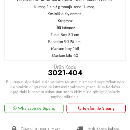
Kumaş 1.sınıf gramajlı sendi kumaş
Kesinlikle tüylenmez
Kırışmaz
Ütü istemez
Tunik Boy 80 cm
Pantolon 90-95 cm
Manken boy 168
Manken kilo 60
Ürün Kodu
3021-404
Bu ürünün siparişini sizin yerinize Müşteri Hizmetleri veya WhatsApp
ekibimizin oluşturmasını isterseniz yukarıda yazan Ürün Kodu'nu
aşağıdaki butonlara tıkladıktan sonra ekibimizle görüştüğünüzde
paylaşabilirsiniz.
Whatsapp ile Sipariş
Telefon ile Sipariş
Güvenli Alışveriş İmkanı
Hızlı Kargo İmkanı