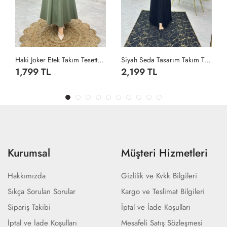
Haki Joker Etek Takım Tesettür Giyim Haki
Siyah Seda Tasarım Takım Tesettür Giyim Siyah
1,799 TL
2,199 TL
Kurumsal
Müşteri Hizmetleri
Hakkımızda
Gizlilik ve Kvkk Bilgileri
Sıkça Sorulan Sorular
Kargo ve Teslimat Bilgileri
Sipariş Takibi
İptal ve İade Koşulları
İptal ve İade Koşulları
Mesafeli Satış Sözleşmesi