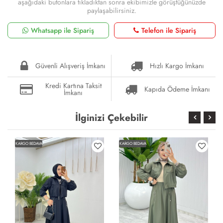
aşağıdaki butonlara tıkladıktan sonra ekibimizle görüştüğünüzde
paylaşabilirsiniz.
Whatsapp ile Sipariş
Telefon ile Sipariş
Güvenli Alışveriş İmkanı
Hızlı Kargo İmkanı
Kredi Kartına Taksit
Kapıda Ödeme İmkanı
İmkanı
İlginizi Çekebilir
KARGO BEDAVA
KARGO BEDAVA