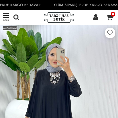
LERDE KARGO BEDAVA✨
⚡TÜM SİPARİŞLERDE KARGO BEDAVA
0
menü
KARGO BEDAVA