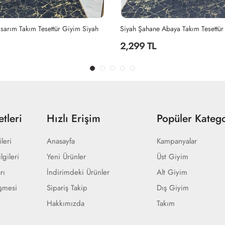
Abaya Takım Tesettür Giyim Siyah
2,299 TL
tleri
Hızlı Erişim
Popüler Katego
ileri
Anasayfa
Kampanyalar
lgileri
Yeni Ürünler
Üst Giyim
rı
İndirimdeki Ürünler
Alt Giyim
eşmesi
Sipariş Takip
Dış Giyim
Hakkımızda
Takım