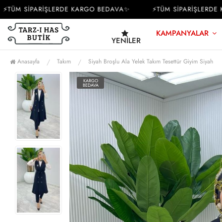
ÜM SİPARİŞLERDE KARGO BEDAVA✨
⚡TÜM SİPARİŞLERDE KA
KAMPANYALAR
YENILER
Anasayfa
Takım
Siyah Broşlu Ala Yelek Takım Tesettür Giyim Siyah
KARGO
BEDAVA