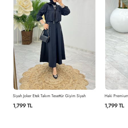
Haki Premium Nefis Etek Takım Tesettür Giyim Haki
İndigo Berna 
1,799 TL
2,199 TL