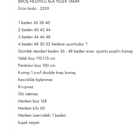
BROŞ HEDİYELİ ALA YELEK TAKIM
Ürün kodu : 3339
1 beden 36 38 40
2 beden 40 42 44
3 beden 44 46 48
4 beden 48 50 52 bedene uyumludur ?
Gömlek standart beden 36 - 48 beden arası uyumlu poplin kuma
Yelek boy 110-115 cm
Pantolon boy 100 cm
Kumaş 1.sınıf double krep kumaş
Kesinlikle tüylenmez
Kırışmaz
Ütü istemez
Manken boy 168
Manken kilo 60
Manken üzerindeki 1 beden
kuşak seyyar