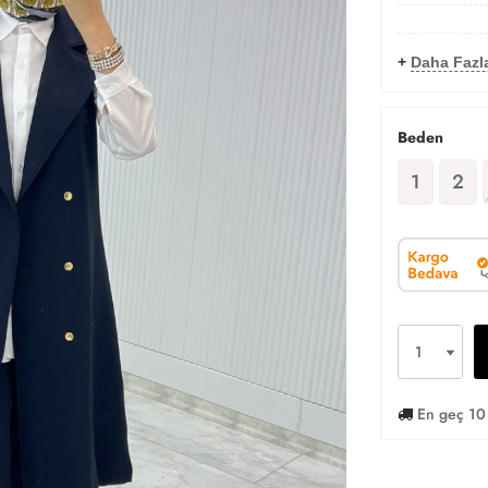
+
Daha Fazl
Beden
1
2
En geç 10 