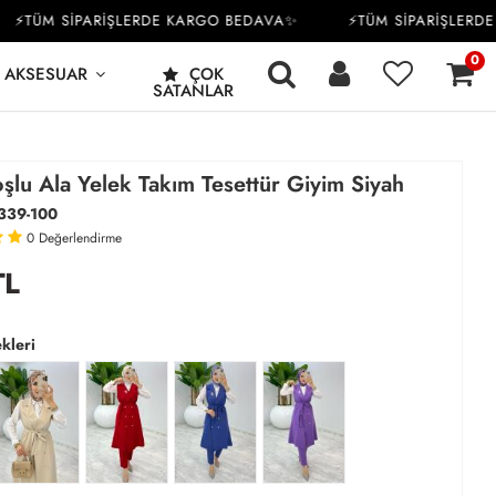
TÜM SİPARİŞLERDE KARGO BEDAVA✨
⚡TÜM SİPARİŞLERDE K
0
AKSESUAR
ÇOK
SATANLAR
şlu Ala Yelek Takım Tesettür Giyim Siyah
339-100
0
Değerlendirme
L
kleri