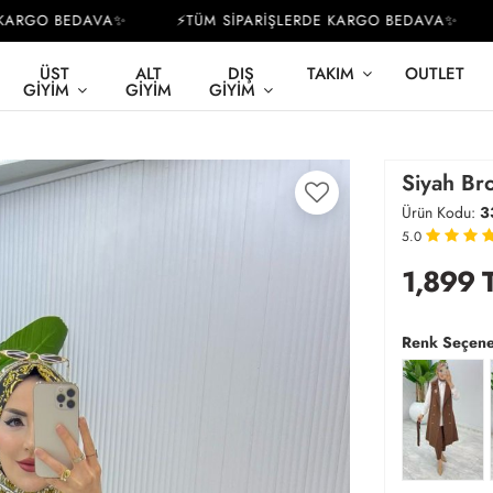
RGO BEDAVA✨
⚡TÜM SİPARİŞLERDE KARGO BEDAVA✨
⚡
ÜST
ALT
DIŞ
TAKIM
OUTLET
GIYIM
GIYIM
GIYIM
Siyah Bro
Ürün Kodu:
3
5.0
1,899
T
Renk Seçene