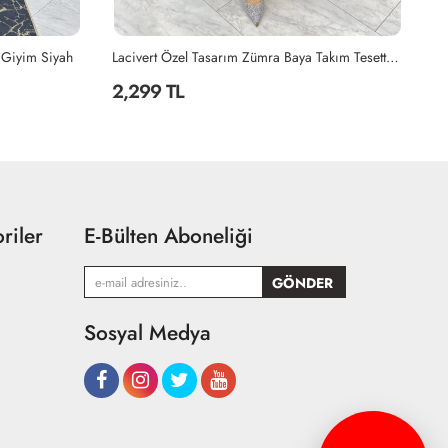
Lacivert Özel Tasarım Zümra Baya Takım Tesettür Giyim Lacivert
Petrol Seda Tasarım Takım Tesettür Giyim Petrol Mavisi
2,199 TL
2
riler
E-Bülten Aboneliği
Sosyal Medya