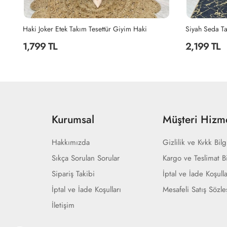
Siyah Seda Tasarım Takım Tesettür Giyim Siyah
Siyah Şahane 
2,199 TL
2,299 TL
Kurumsal
Müşteri Hizme
Hakkımızda
Gizlilik ve Kvkk Bilg
Sıkça Sorulan Sorular
Kargo ve Teslimat Bi
Sipariş Takibi
İptal ve İade Koşulla
İptal ve İade Koşulları
Mesafeli Satış Sözl
İletişim