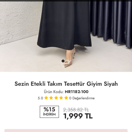
Sezin Etekli Takım Tesettür Giyim Siyah
Ürün Kodu:
NR1182-100
5.0
0
Değerlendirme
%15
2,358.82 TL
1,999
TL
İNDİRİM