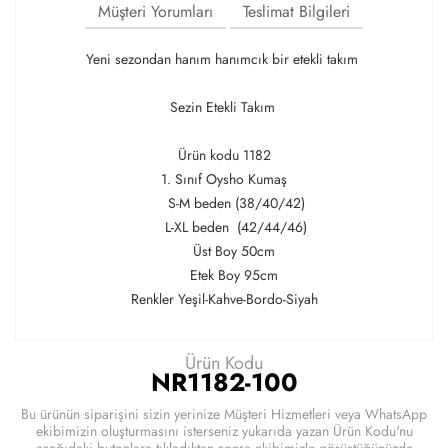
Müşteri Yorumları
Teslimat Bilgileri
Yeni sezondan hanım hanımcık bir etekli takım
Sezin Etekli Takım
Ürün kodu 1182
1. Sınıf Oysho Kumaş
S-M beden (38/40/42)
L-XL beden (42/44/46)
Üst Boy 50cm
Etek Boy 95cm
Renkler Yeşil-Kahve-Bordo-Siyah
Ürün Kodu
NR1182-100
Bu ürünün siparişini sizin yerinize Müşteri Hizmetleri veya WhatsApp
ekibimizin oluşturmasını isterseniz yukarıda yazan Ürün Kodu'nu
aşağıdaki butonlara tıkladıktan sonra ekibimizle görüştüğünüzde