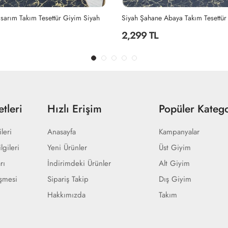
Abaya Takım Tesettür Giyim Siyah
2,299 TL
tleri
Hızlı Erişim
Popüler Katego
ileri
Anasayfa
Kampanyalar
lgileri
Yeni Ürünler
Üst Giyim
rı
İndirimdeki Ürünler
Alt Giyim
eşmesi
Sipariş Takip
Dış Giyim
Hakkımızda
Takım