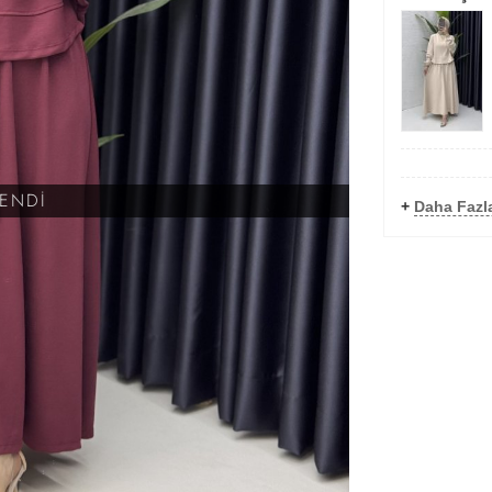
KENDİ
+
Daha Fazl