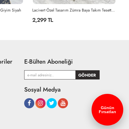
Lacivert Özel Tasarım Zümra Baya Takım Tesettür Giyim Lacivert
Petrol Seda Tasarım Takım Tesettür Giyim Petrol Mavisi
2,199 TL
2
riler
E-Bülten Aboneliği
Sosyal Medya
Günün
Fırsatları