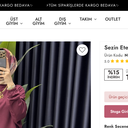
ARGO BEDAVA✨
⚡TÜM SİPARİŞLERDE KARGO BEDAVA✨
⚡
ÜST
ALT
DIŞ
TAKIM
OUTLET
GIYIM
GIYIM
GIYIM
Sezin Ete
Ürün Kodu:
N
5.0
2
%15
İNDİRİM
Ürün geçici
Stoga Gir
Renk Seçene