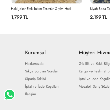
Siyah Seda Tasarım Takım Tesettür Giyim Siyah
Siyah Şahane 
2,199 TL
2,299 TL
Kurumsal
Müşteri Hizme
Hakkımızda
Gizlilik ve Kvkk Bilg
Sıkça Sorulan Sorular
Kargo ve Teslimat Bi
Sipariş Takibi
İptal ve İade Koşulla
İptal ve İade Koşulları
Mesafeli Satış Sözl
İletişim