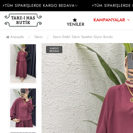
ÜM SİPARİŞLERDE KARGO BEDAVA✨
⚡TÜM SİPARİŞLERDE K
KAMPANYALAR
YENILER
Anasayfa
Takım
Sezin Etekli Takım Tesettür Giyim Bordo
KARGO
BEDAVA