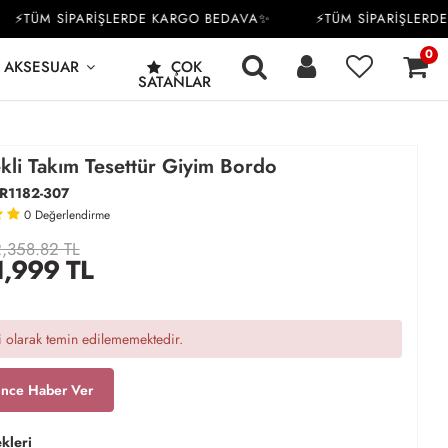
TÜM SİPARİŞLERDE KARGO BEDAVA✨
⚡TÜM SİPARİŞLERDE K
0
AKSESUAR
ÇOK
SATANLAR
kli Takım Tesettür Giyim Bordo
R1182-307
0
Değerlendirme
,358.82 TL
1,999
TL
 olarak temin edilememektedir.
ince Haber Ver
kleri