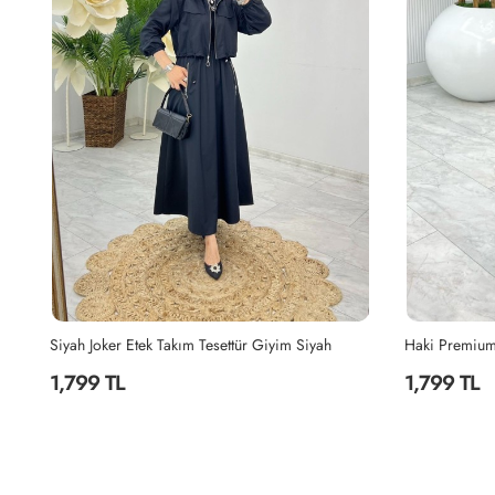
Haki Premium Nefis Etek Takım Tesettür Giyim Haki
İndigo Berna 
1,799 TL
2,199 TL