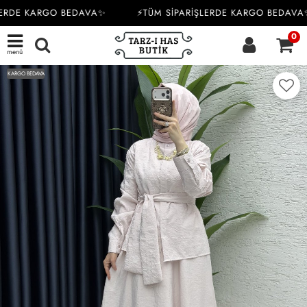
ERDE KARGO BEDAVA✨
⚡TÜM SİPARİŞLERDE KARGO BEDAVA✨
0
menü
KARGO BEDAVA