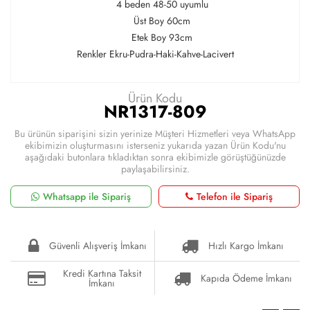
4 beden 48-50 uyumlu
Üst Boy 60cm
Etek Boy 93cm
Renkler Ekru-Pudra-Haki-Kahve-Lacivert
Ürün Kodu
NR1317-809
Bu ürünün siparişini sizin yerinize Müşteri Hizmetleri veya WhatsApp
ekibimizin oluşturmasını isterseniz yukarıda yazan Ürün Kodu'nu
aşağıdaki butonlara tıkladıktan sonra ekibimizle görüştüğünüzde
paylaşabilirsiniz.
Whatsapp ile Sipariş
Telefon ile Sipariş
Güvenli Alışveriş İmkanı
Hızlı Kargo İmkanı
Kredi Kartına Taksit
Kapıda Ödeme İmkanı
İmkanı