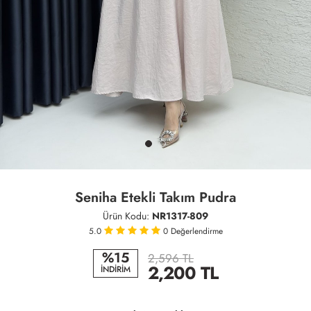
Seniha Etekli Takım Pudra
Ürün Kodu:
NR1317-809
5.0
0
Değerlendirme
%15
2,596 TL
2,200
TL
İNDİRİM