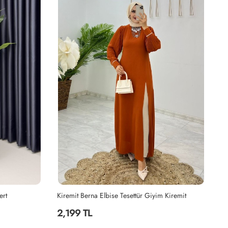
 Kiremit
Vizon Berna Elbise Tesettür Giyim Vizon
Ma
2,199 TL
2