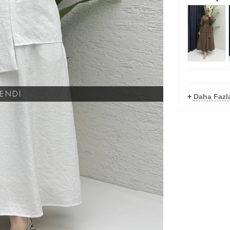
KENDİ
+
Daha Fazl