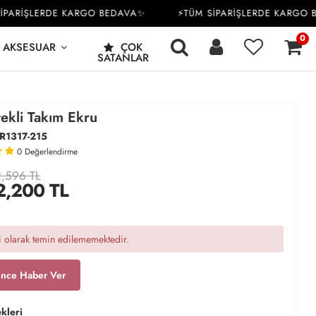
RİŞLERDE KARGO BEDAVA✨
⚡TÜM SİPARİŞLERDE KARGO BED
0
AKSESUAR
ÇOK
SATANLAR
ekli Takım Ekru
R1317-215
0
Değerlendirme
,596 TL
2,200
TL
 olarak temin edilememektedir.
ince Haber Ver
kleri