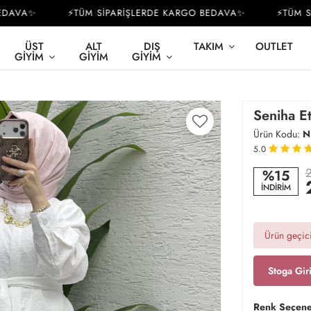
VA✨
⚡TÜM SİPARİŞLERDE KARGO BEDAVA✨
⚡TÜM SİPA
ÜST
ALT
DIŞ
TAKIM
OUTLET
GIYIM
GIYIM
GIYIM
Seniha Et
Ürün Kodu:
N
5.0
2
%15
İNDİRİM
Ürün geçici
Stoga Gir
Renk Seçene