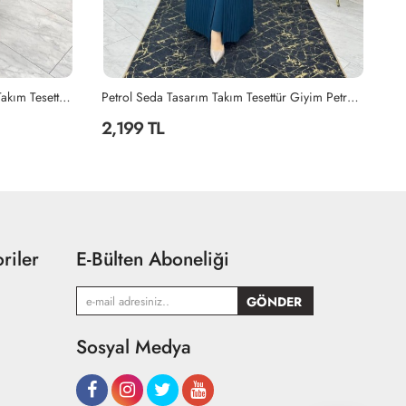
Petrol Seda Tasarım Takım Tesettür Giyim Petrol Mavisi
Yağ Yeşili Hadise Kalem Elbise Tesettür Giyim Yağ Yeşili
Si
2,199 TL
2
riler
E-Bülten Aboneliği
Sosyal Medya