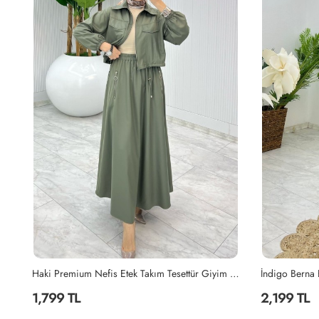
Haki Premium Nefis Etek Takım Tesettür Giyim Haki
İndigo Berna Elbise Tesettür Giyim İndigo
Mahinur Takım
2,199 TL
2,199 TL