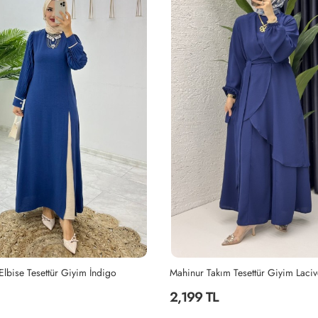
 Tesettür Giyim Lacivert
Kiremit Berna Elbise Tesettür Giyim
2,199 TL