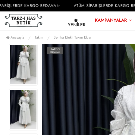
İŞLERDE KARGO BEDAVA✨
⚡TÜM SİPARİŞLERDE KARGO BEDA
KAMPANYALAR
YENILER
Anasayfa
Takım
Seniha Etekli Takım Ekru
KARGO
BEDAVA