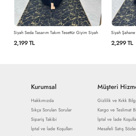
h
Siyah Şahane Abaya Takım Tesettür Giyim Siyah
2,299 TL
2,299 TL
Kurumsal
Müşteri Hizme
Hakkımızda
Gizlilik ve Kvkk Bilg
Sıkça Sorulan Sorular
Kargo ve Teslimat Bi
Sipariş Takibi
İptal ve İade Koşulla
İptal ve İade Koşulları
Mesafeli Satış Sözl