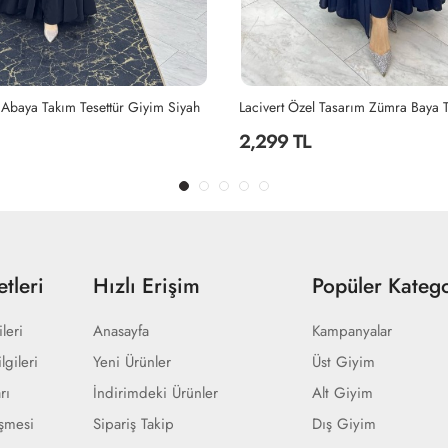
Lacivert Özel Tasarım Zümra Baya Takım Tesettür Giyim Lacivert
2,199 TL
tleri
Hızlı Erişim
Popüler Katego
ileri
Anasayfa
Kampanyalar
lgileri
Yeni Ürünler
Üst Giyim
rı
İndirimdeki Ürünler
Alt Giyim
eşmesi
Sipariş Takip
Dış Giyim