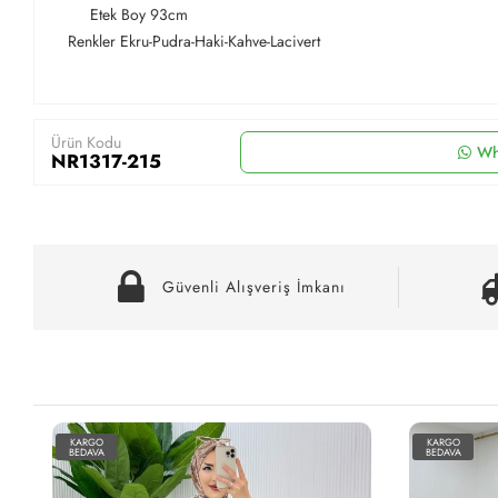
Etek Boy 93cm
Renkler Ekru-Pudra-Haki-Kahve-Lacivert
Ürün Kodu
Wh
NR1317-215
Güvenli Alışveriş İmkanı
KARGO
KARGO
BEDAVA
BEDAVA