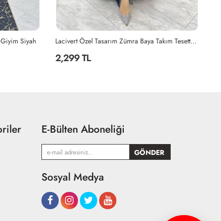
Lacivert Özel Tasarım Zümra Baya Takım Tesettür Giyim Lacivert
Petrol Seda Tasarım Takım Tesettür Giyim Petrol Mavisi
2,199 TL
2
riler
E-Bülten Aboneliği
Sosyal Medya