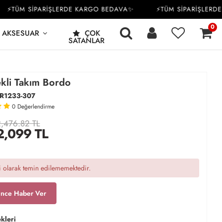
TÜM SİPARİŞLERDE KARGO BEDAVA✨
⚡TÜM SİPARİŞLERDE K
0
AKSESUAR
ÇOK
SATANLAR
ekli Takım Bordo
R1233-307
0
Değerlendirme
,476.82 TL
2,099
TL
 olarak temin edilememektedir.
ince Haber Ver
kleri