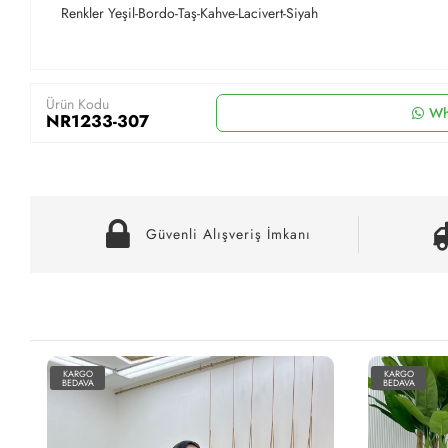
Renkler Yeşil-Bordo-Taş-Kahve-Lacivert-Siyah
Ürün Kodu
Wh
NR1233-307
Güvenli Alışveriş İmkanı
KARGO
KARGO
BEDAVA
BEDAVA