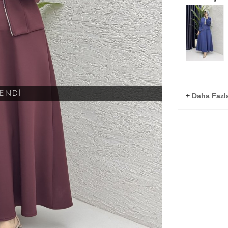
KENDİ
+
Daha Fazl