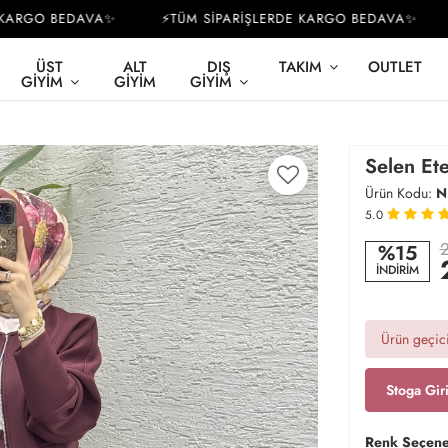
RGO BEDAVA✨
⚡TÜM SİPARİŞLERDE KARGO BEDAVA✨
⚡
ÜST
ALT
DIŞ
TAKIM
OUTLET
GIYIM
GIYIM
GIYIM
Selen Et
Ürün Kodu:
N
5.0
2
%15
İNDİRİM
Ürün geçici
Stoga Gir
Renk Seçene