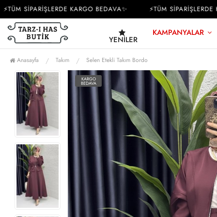
ÜM SİPARİŞLERDE KARGO BEDAVA✨
⚡TÜM SİPARİŞLERDE KA
KAMPANYALAR
YENILER
Anasayfa
Takım
Selen Etekli Takım Bordo
KARGO
BEDAVA