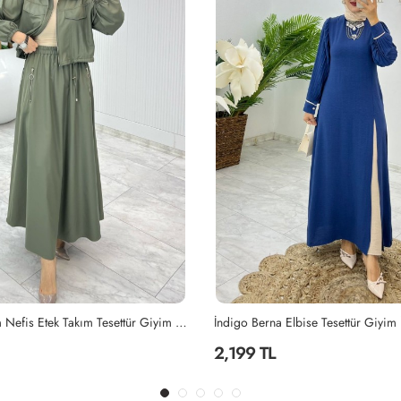
Elbise Tesettür Giyim İndigo
Mahinur Takım Tesettür Giyim Laciv
2,199 TL