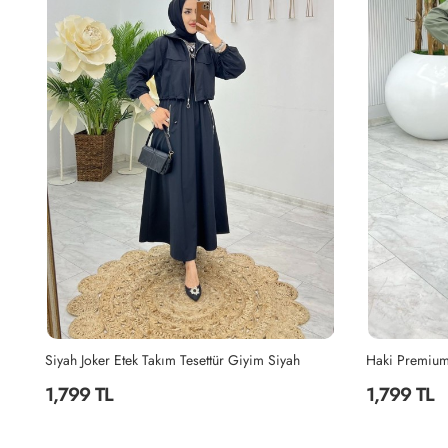
Haki Premium Nefis Etek Takım Tesettür Giyim Haki
İndigo Berna 
1,799 TL
2,199 TL