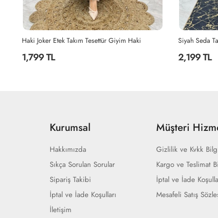
Siyah Seda Tasarım Takım Tesettür Giyim Siyah
Siyah Şahane 
2,199 TL
2,299 TL
Kurumsal
Müşteri Hizme
Hakkımızda
Gizlilik ve Kvkk Bilg
Sıkça Sorulan Sorular
Kargo ve Teslimat Bi
Sipariş Takibi
İptal ve İade Koşulla
İptal ve İade Koşulları
Mesafeli Satış Sözl
İletişim