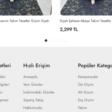
Abaya Takım Tesettür Giyim Siyah
2,299 TL
tleri
Hızlı Erişim
Popüler Katego
ileri
Anasayfa
Kampanyalar
lgileri
Yeni Ürünler
Üst Giyim
rı
İndirimdeki Ürünler
Alt Giyim
eşmesi
Sipariş Takip
Dış Giyim
Hakkımızda
Takım