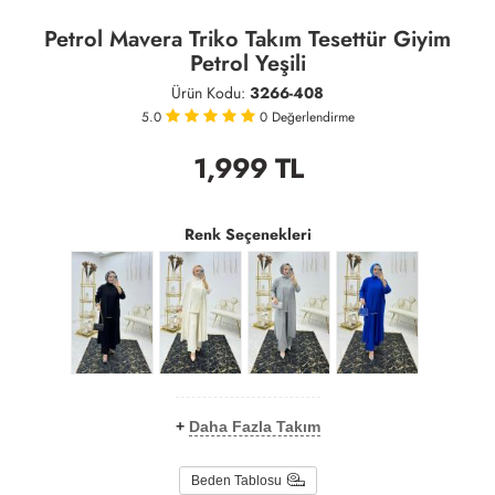
Petrol Mavera Triko Takım Tesettür Giyim
Petrol Yeşili
Ürün Kodu:
3266-408
5.0
0
Değerlendirme
1,999
TL
Renk Seçenekleri
+
Daha Fazla Takım
Beden Tablosu