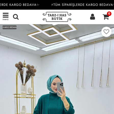
ERDE KARGO BEDAVA✨
⚡TÜM SİPARİŞLERDE KARGO BEDAVA✨
0
menü
KARGO BEDAVA