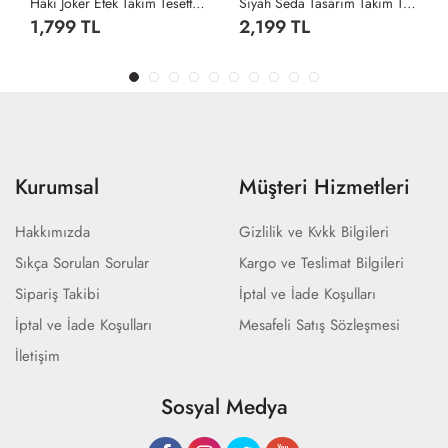
Haki Joker Etek Takım Tesettür Giyim Haki
Siyah Seda Tasarım Takım Tesettür Giyim Siyah
1,799 TL
2,199 TL
Kurumsal
Müşteri Hizmetleri
Hakkımızda
Gizlilik ve Kvkk Bilgileri
Sıkça Sorulan Sorular
Kargo ve Teslimat Bilgileri
Sipariş Takibi
İptal ve İade Koşulları
İptal ve İade Koşulları
Mesafeli Satış Sözleşmesi
İletişim
Sosyal Medya