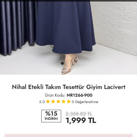
Nihal Etekli Takım Tesettür Giyim Lacivert
Ürün Kodu:
NR1266-900
5.0
0
Değerlendirme
%15
2,358.82 TL
1,999
TL
İNDİRİM