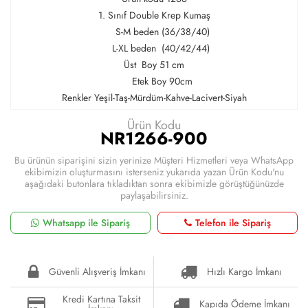
1. Sınıf Double Krep Kumaş
S-M beden (36/38/40)
L-XL beden (40/42/44)
Üst Boy 51 cm
Etek Boy 90cm
Renkler Yeşil-Taş-Mürdüm-Kahve-Lacivert-Siyah
Ürün Kodu
NR1266-900
Bu ürünün siparişini sizin yerinize Müşteri Hizmetleri veya WhatsApp
ekibimizin oluşturmasını isterseniz yukarıda yazan Ürün Kodu'nu
aşağıdaki butonlara tıkladıktan sonra ekibimizle görüştüğünüzde
paylaşabilirsiniz.
Whatsapp ile Sipariş
Telefon ile Sipariş
Güvenli Alışveriş İmkanı
Hızlı Kargo İmkanı
Kredi Kartına Taksit
Kapıda Ödeme İmkanı