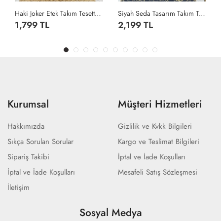
Haki Joker Etek Takım Tesettür Giyim Haki
Siyah Seda Tasarım Takım Tesettür Giyim Siyah
1,799 TL
2,199 TL
Kurumsal
Müşteri Hizmetleri
Hakkımızda
Gizlilik ve Kvkk Bilgileri
Sıkça Sorulan Sorular
Kargo ve Teslimat Bilgileri
Sipariş Takibi
İptal ve İade Koşulları
İptal ve İade Koşulları
Mesafeli Satış Sözleşmesi
İletişim
Sosyal Medya