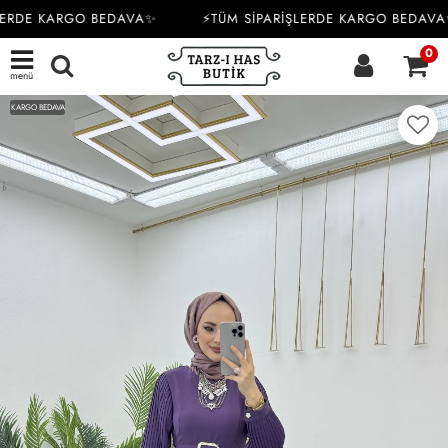
ERDE KARGO BEDAVA✨
⚡TÜM SİPARİŞLERDE KARGO BEDAVA✨
0
menü
KARGO BEDAVA