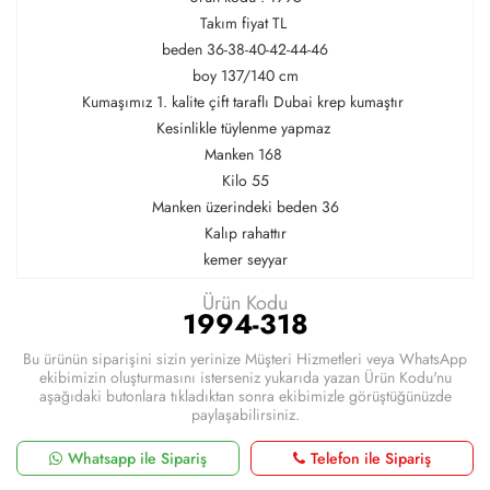
Takım fiyat TL
beden 36-38-40-42-44-46
boy 137/140 cm
Kumaşımız 1. kalite çift taraflı Dubai krep kumaştır
Kesinlikle tüylenme yapmaz
Manken 168
Kilo 55
Manken üzerindeki beden 36
Kalıp rahattır
kemer seyyar
Ürün Kodu
1994-318
Bu ürünün siparişini sizin yerinize Müşteri Hizmetleri veya WhatsApp
ekibimizin oluşturmasını isterseniz yukarıda yazan Ürün Kodu'nu
aşağıdaki butonlara tıkladıktan sonra ekibimizle görüştüğünüzde
paylaşabilirsiniz.
Whatsapp ile Sipariş
Telefon ile Sipariş