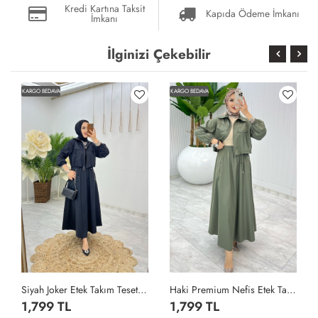
Kredi Kartına Taksit
Kapıda Ödeme İmkanı
İmkanı
İlginizi Çekebilir
KARGO BEDAVA
KARGO BEDAVA
Siyah Joker Etek Takım Tesettür Giyim Siyah
Haki Premium Nefis Etek Takım Tesettür Giyim Haki
1,799 TL
1,799 TL