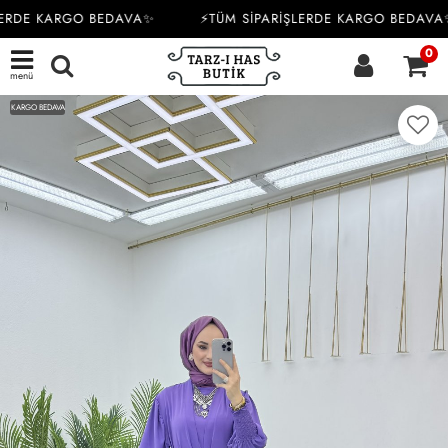
ERDE KARGO BEDAVA✨
⚡TÜM SİPARİŞLERDE KARGO BEDAVA✨
0
menü
KARGO BEDAVA