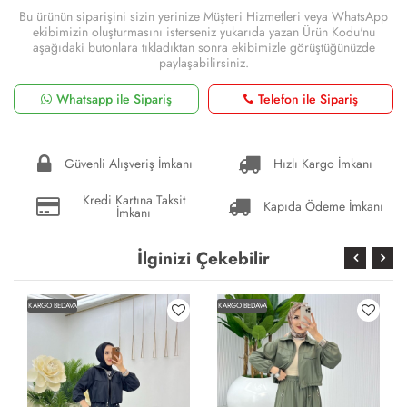
Bu ürünün siparişini sizin yerinize Müşteri Hizmetleri veya WhatsApp
ekibimizin oluşturmasını isterseniz yukarıda yazan Ürün Kodu'nu
aşağıdaki butonlara tıkladıktan sonra ekibimizle görüştüğünüzde
paylaşabilirsiniz.
Whatsapp ile Sipariş
Telefon ile Sipariş
Güvenli Alışveriş İmkanı
Hızlı Kargo İmkanı
Kredi Kartına Taksit
Kapıda Ödeme İmkanı
İmkanı
İlginizi Çekebilir
KARGO BEDAVA
KARGO BEDAVA