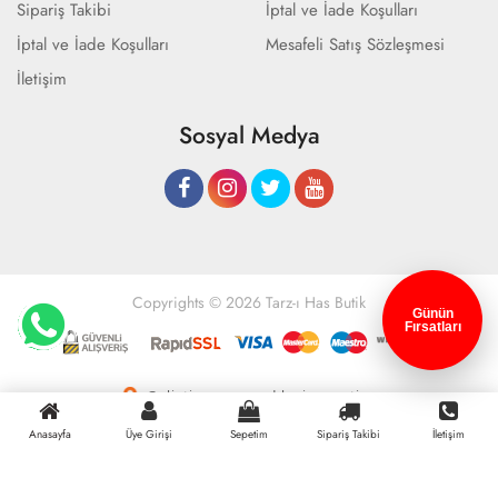
Sipariş Takibi
İptal ve İade Koşulları
İptal ve İade Koşulları
Mesafeli Satış Sözleşmesi
İletişim
Sosyal Medya
Copyrights © 2026 Tarz-ı Has Butik
Günün
Fırsatları
Geliştir - powered by innovation
Anasayfa
Üye Girişi
Sepetim
Sipariş Takibi
İletişim