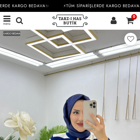
ERDE KARGO BEDAVA✨
⚡TÜM SİPARİŞLERDE KARGO BEDAVA
0
menü
KARGO BEDAVA