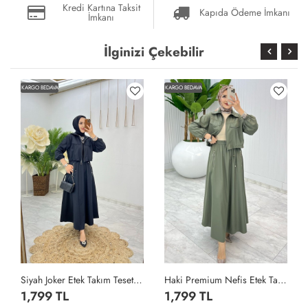
Kredi Kartına Taksit
Kapıda Ödeme İmkanı
İmkanı
İlginizi Çekebilir
KARGO BEDAVA
KARGO BEDAVA
Siyah Joker Etek Takım Tesettür Giyim Siyah
Haki Premium Nefis Etek Takım Tesettür Giyim Haki
1,799 TL
1,799 TL