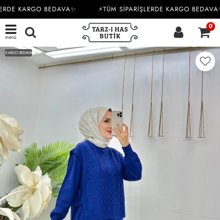
ERDE KARGO BEDAVA✨
⚡TÜM SİPARİŞLERDE KARGO BEDAVA✨
0
menü
KARGO BEDAVA