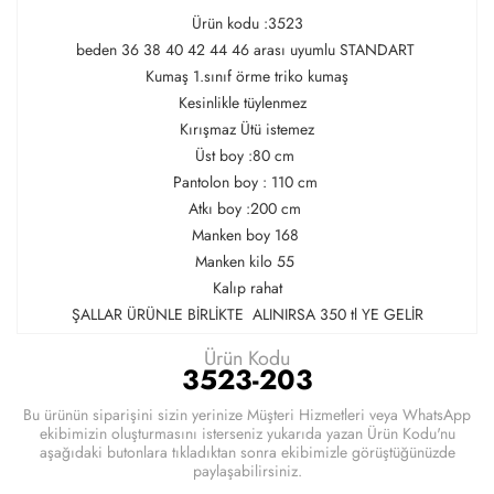
Ürün kodu :3523
beden 36 38 40 42 44 46 arası uyumlu STANDART
Kumaş 1.sınıf örme triko kumaş
Kesinlikle tüylenmez
Kırışmaz Ütü istemez
Üst boy :80 cm
Pantolon boy : 110 cm
Atkı boy :200 cm
Manken boy 168
Manken kilo 55
Kalıp rahat
ŞALLAR ÜRÜNLE BİRLİKTE ALINIRSA 350 tl YE GELİR
Ürün Kodu
3523-203
Bu ürünün siparişini sizin yerinize Müşteri Hizmetleri veya WhatsApp
ekibimizin oluşturmasını isterseniz yukarıda yazan Ürün Kodu'nu
aşağıdaki butonlara tıkladıktan sonra ekibimizle görüştüğünüzde
paylaşabilirsiniz.