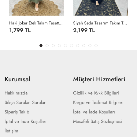
Haki Joker Etek Takım Tesettür Giyim Haki
Siyah Seda Tasarım Takım Tesettür Giyim Siyah
1,799 TL
2,199 TL
Kurumsal
Müşteri Hizmetleri
Hakkımızda
Gizlilik ve Kvkk Bilgileri
Sıkça Sorulan Sorular
Kargo ve Teslimat Bilgileri
Sipariş Takibi
İptal ve İade Koşulları
İptal ve İade Koşulları
Mesafeli Satış Sözleşmesi
İletişim