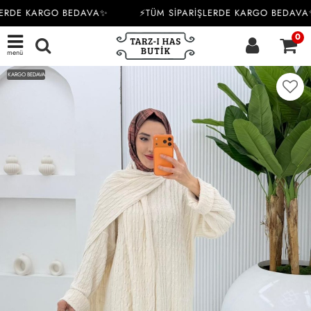
ERDE KARGO BEDAVA✨
⚡TÜM SİPARİŞLERDE KARGO BEDAVA✨
0
menü
KARGO BEDAVA