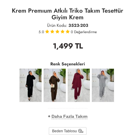
Krem Premıum Atkılı Triko Takım Tesettür
Giyim Krem
Ürün Kodu:
3523-203
5.0
0
Değerlendirme
1,499
TL
Renk Seçenekleri
+
Daha Fazla Takım
Beden Tablosu