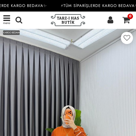
ERDE KARGO BEDAVA✨
⚡TÜM SİPARİŞLERDE KARGO BEDAVA✨
0
menü
KARGO BEDAVA