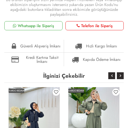
ekibimizin oluşturmasını isterseniz yukarıda yazan Ürün Kodu'nu
aşağıdaki butonlara tıkladıktan sonra ekibimizle görüştüğünüzde
paylaşabilirsiniz.
Whatsapp ile Sipariş
Telefon ile Sipariş
Güvenli Alışveriş İmkanı
Hızlı Kargo İmkanı
Kredi Kartına Taksit
Kapıda Ödeme İmkanı
İmkanı
İlginizi Çekebilir
KARGO BEDAVA
KARGO BEDAVA