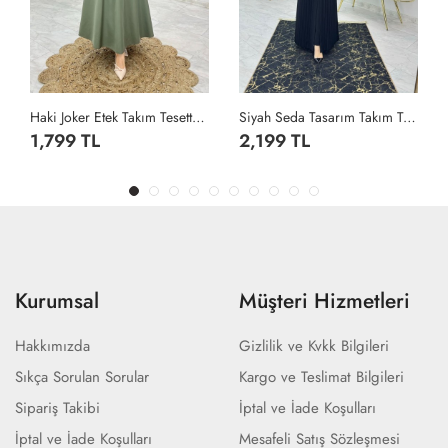
Haki Joker Etek Takım Tesettür Giyim Haki
Siyah Seda Tasarım Takım Tesettür Giyim Siyah
1,799 TL
2,199 TL
Kurumsal
Müşteri Hizmetleri
Hakkımızda
Gizlilik ve Kvkk Bilgileri
Sıkça Sorulan Sorular
Kargo ve Teslimat Bilgileri
Sipariş Takibi
İptal ve İade Koşulları
İptal ve İade Koşulları
Mesafeli Satış Sözleşmesi