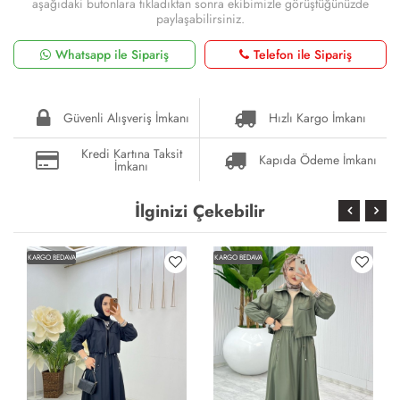
aşağıdaki butonlara tıkladıktan sonra ekibimizle görüştüğünüzde
paylaşabilirsiniz.
Whatsapp ile Sipariş
Telefon ile Sipariş
Güvenli Alışveriş İmkanı
Hızlı Kargo İmkanı
Kredi Kartına Taksit
Kapıda Ödeme İmkanı
İmkanı
İlginizi Çekebilir
KARGO BEDAVA
KARGO BEDAVA