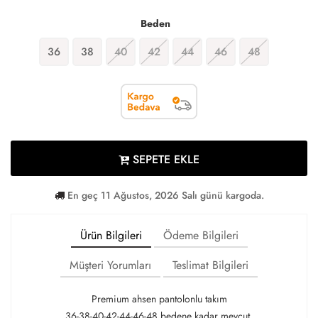
Beden
36
38
40
42
44
46
48
SEPETE EKLE
En geç 11 Ağustos, 2026 Salı günü kargoda.
Ürün Bilgileri
Ödeme Bilgileri
Müşteri Yorumları
Teslimat Bilgileri
Premium ahsen pantolonlu takım
36-38-40-42-44-46-48 bedene kadar mevcut