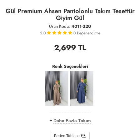
Gül Premium Ahsen Pantolonlu Takım Tesettür
Giyim Gül
Ürün Kodu:
4011-320
5.0
0
Değerlendirme
2,699
TL
Renk Seçenekleri
+
Daha Fazla Takım
Beden Tablosu