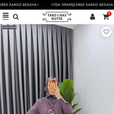
ERDE KARGO BEDAVA✨
⚡TÜM SİPARİŞLERDE KARGO BEDAVA✨
0
menü
KARGO BEDAVA