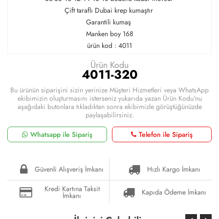
Çift taraflı Dubai krep kumaştır
Garantili kumaş
Manken boy 168
ürün kod : 4011
Ürün Kodu
4011-320
Bu ürünün siparişini sizin yerinize Müşteri Hizmetleri veya WhatsApp
ekibimizin oluşturmasını isterseniz yukarıda yazan Ürün Kodu'nu
aşağıdaki butonlara tıkladıktan sonra ekibimizle görüştüğünüzde
paylaşabilirsiniz.
Whatsapp ile Sipariş
Telefon ile Sipariş
Güvenli Alışveriş İmkanı
Hızlı Kargo İmkanı
Kredi Kartına Taksit
Kapıda Ödeme İmkanı
İmkanı