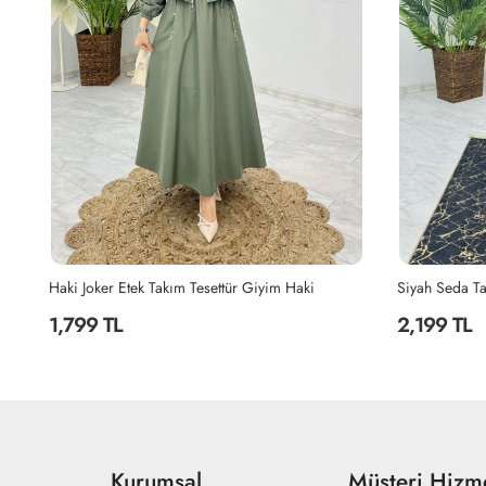
Siyah Seda Tasarım Takım Tesettür Giyim Siyah
Siyah Şahane 
2,199 TL
2,299 TL
Kurumsal
Müşteri Hizme