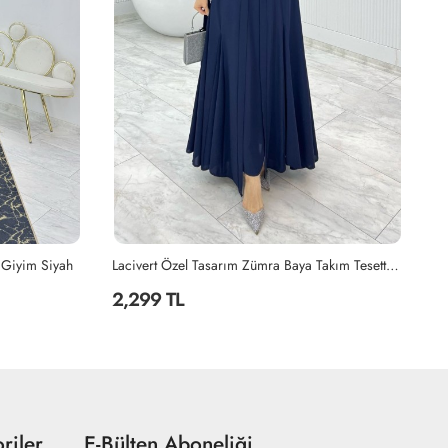
Lacivert Özel Tasarım Zümra Baya Takım Tesettür Giyim Lacivert
Petrol Seda Tasarım Takım Tesettür Giyim Petrol Mavisi
2,199 TL
2
riler
E-Bülten Aboneliği