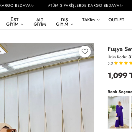
RGO BEDAVA✨
⚡TÜM SİPARİŞLERDE KARGO BEDAVA✨
⚡
ÜST
ALT
DIŞ
TAKIM
OUTLET
GIYIM
GIYIM
GIYIM
Fuşya Se
Ürün Kodu:
3
5.0
1,099
Renk Seçene