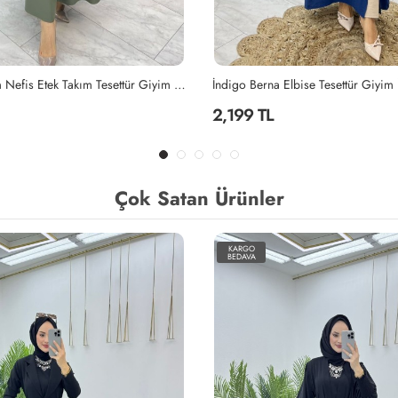
Elbise Tesettür Giyim İndigo
Mahinur Takım Tesettür Giyim Laciv
2,199 TL
Çok Satan Ürünler
KARGO
BEDAVA