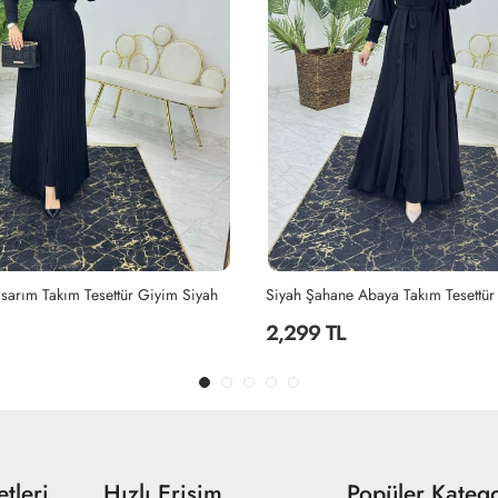
Abaya Takım Tesettür Giyim Siyah
2,299 TL
tleri
Hızlı Erişim
Popüler Katego