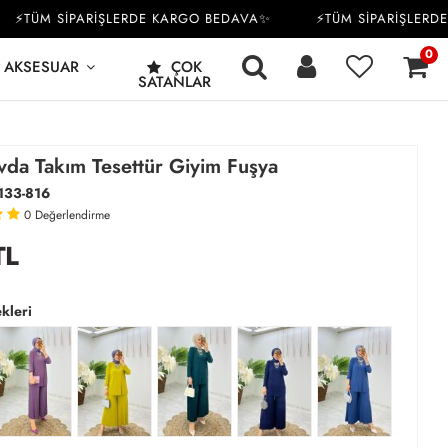
TÜM SİPARİŞLERDE KARGO BEDAVA✨
⚡TÜM SİPARİŞLERDE K
0
AKSESUAR
ÇOK
SATANLAR
vda Takım Tesettür Giyim Fuşya
133-816
0
Değerlendirme
TL
kleri