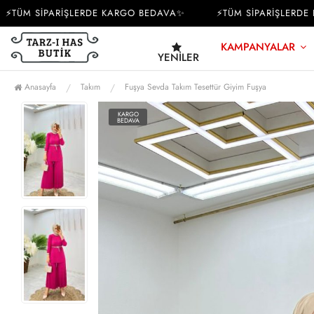
ÜM SİPARİŞLERDE KARGO BEDAVA✨
⚡TÜM SİPARİŞLERDE KA
KAMPANYALAR
YENILER
Anasayfa
Takım
Fuşya Sevda Takım Tesettür Giyim Fuşya
KARGO
BEDAVA