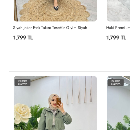
Haki Premium Nefis Etek Takım Tesettür Giyim Haki
İndigo Berna 
1,799 TL
2,199 TL
KARGO
KARGO
BEDAVA
BEDAVA