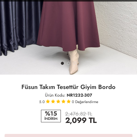
Füsun Takım Tesettür Giyim Bordo
Ürün Kodu:
NR1232-307
5.0
0
Değerlendirme
%15
2,476.82 TL
2,099
TL
İNDİRİM