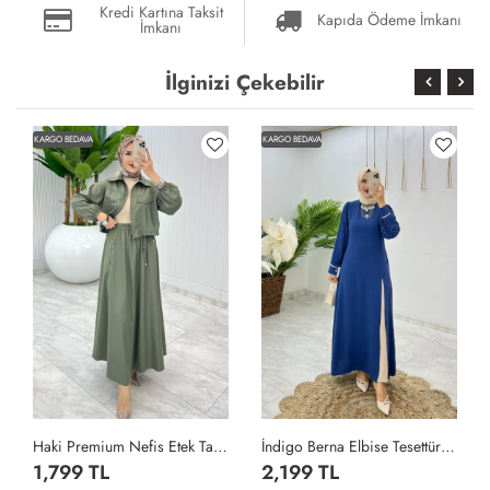
Kredi Kartına Taksit
Kapıda Ödeme İmkanı
İmkanı
İlginizi Çekebilir
KARGO BEDAVA
KARGO BEDAVA
Haki Premium Nefis Etek Takım Tesettür Giyim Haki
İndigo Berna Elbise Tesettür Giyim İndigo
1,799 TL
2,199 TL