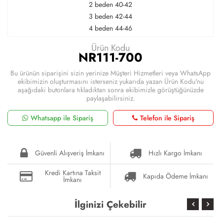
2 beden 40-42
3 beden 42-44
4 beden 44-46
Ürün Kodu
NR111-700
Bu ürünün siparişini sizin yerinize Müşteri Hizmetleri veya WhatsApp
ekibimizin oluşturmasını isterseniz yukarıda yazan Ürün Kodu'nu
aşağıdaki butonlara tıkladıktan sonra ekibimizle görüştüğünüzde
paylaşabilirsiniz.
Whatsapp ile Sipariş
Telefon ile Sipariş
Güvenli Alışveriş İmkanı
Hızlı Kargo İmkanı
Kredi Kartına Taksit
Kapıda Ödeme İmkanı
İmkanı
İlginizi Çekebilir