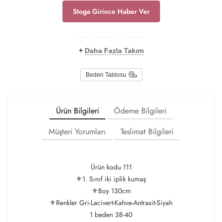
Stoga Girince Haber Ver
+
Daha Fazla Takım
Beden Tablosu
Ürün Bilgileri
Ödeme Bilgileri
Müşteri Yorumları
Teslimat Bilgileri
Ürün kodu 111
⚜️1. Sınıf iki iplik kumaş
⚜️Boy 130cm
⚜️Renkler Gri-Lacivert-Kahve-Antrasit-Siyah
1 beden 38-40