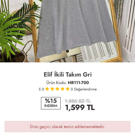
Elif İkili Takım Gri
Ürün Kodu:
NR111-700
5.0
0
Değerlendirme
%15
1,886.82 TL
1,599
TL
İNDİRİM
Ürün geçici olarak temin edilememektedir.