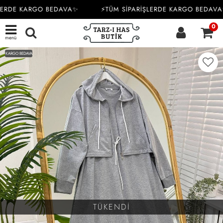
LERDE KARGO BEDAVA✨
⚡TÜM SİPARİŞLERDE KARGO BEDAVA
0
menü
KARGO BEDAVA
TÜKENDİ