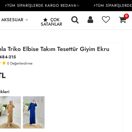
TÜM SİPARİŞLERDE KARGO BEDAVA✨
⚡TÜM SİPARİŞLERDE K
0
AKSESUAR
ÇOK
SATANLAR
a Triko Elbise Takım Tesettür Giyim Ekru
484-215
0
Değerlendirme
TL
kleri