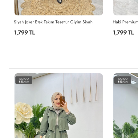
Haki Premium Nefis Etek Takım Tesettür Giyim Haki
İndigo Berna 
1,799 TL
2,199 TL
KARGO
KARGO
BEDAVA
BEDAVA