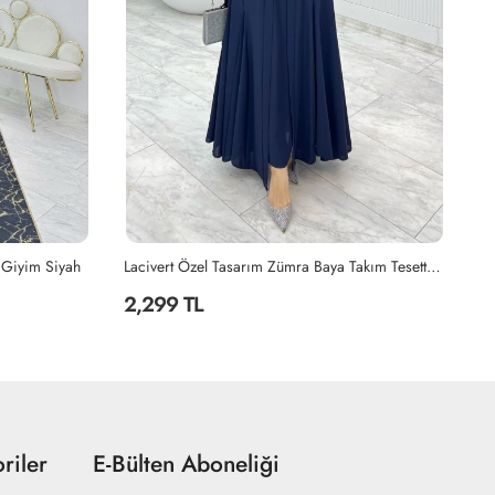
Lacivert Özel Tasarım Zümra Baya Takım Tesettür Giyim Lacivert
Petrol Seda Tasarım Takım Tesettür Giyim Petrol Mavisi
2,199 TL
2
riler
E-Bülten Aboneliği