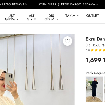
RGO BEDAVA✨
⚡TÜM SİPARİŞLERDE KARGO BEDAVA✨
⚡
ÜST
ALT
DIŞ
TAKIM
OUTLET
GIYIM
GIYIM
GIYIM
Ekru Daml
Ürün Kodu:
3
5.0
1,699
Renk Seçene