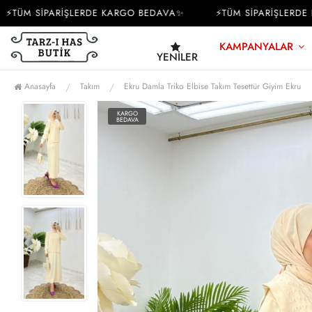
ÜM SİPARİŞLERDE KARGO BEDAVA✨
⚡TÜM SİPARİŞLERDE KA
KAMPANYALAR
YENILER
Anasayfa
Takım
Ekru Damla Triko Elbise Takım Tesettür Giyim Ekru
KARGO
BEDAVA