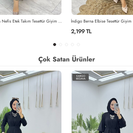
Elbise Tesettür Giyim İndigo
Mahinur Takım Tesettür Giyim Laciv
2,199 TL
Çok Satan Ürünler
KARGO
BEDAVA