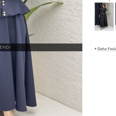
KENDİ
+
Daha Fazl