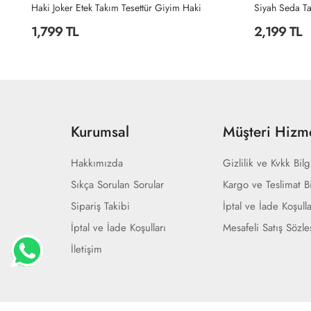
Siyah Seda Tasarım Takım Tesettür Giyim Siyah
Siyah Şahane 
2,199 TL
2,299 TL
Kurumsal
Müşteri Hizme
Hakkımızda
Gizlilik ve Kvkk Bilg
Sıkça Sorulan Sorular
Kargo ve Teslimat Bi
Sipariş Takibi
İptal ve İade Koşulla
İptal ve İade Koşulları
Mesafeli Satış Sözl
İletişim