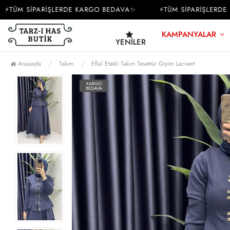
TÜM SİPARİŞLERDE KARGO BEDAVA✨
⚡TÜM SİPARİŞLERDE K
KAMPANYALAR
YENILER
Anasayfa
Takım
Eflal Etekli Takım Tesettür Giyim Lacivert
KARGO
BEDAVA