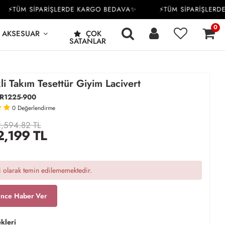
TÜM SİPARİŞLERDE KARGO BEDAVA✨
⚡TÜM SİPARİŞLERDE 
0
AKSESUAR
ÇOK
SATANLAR
kli Takım Tesettür Giyim Lacivert
R1225-900
0
Değerlendirme
,594.82 TL
2,199
TL
 olarak temin edilememektedir.
ince Haber Ver
kleri