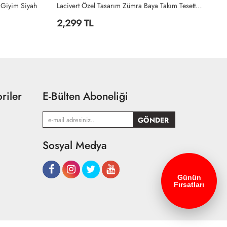
Lacivert Özel Tasarım Zümra Baya Takım Tesettür Giyim Lacivert
Petrol Seda Tasarım Takım Tesettür Giyim Petrol Mavisi
2,199 TL
2
riler
E-Bülten Aboneliği
Sosyal Medya
Günün
Fırsatları