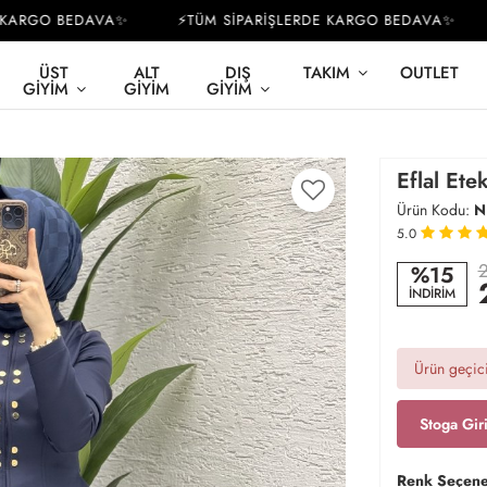
ARGO BEDAVA✨
⚡TÜM SİPARİŞLERDE KARGO BEDAVA✨
⚡
ÜST
ALT
DIŞ
TAKIM
OUTLET
GIYIM
GIYIM
GIYIM
Eflal Ete
Ürün Kodu:
N
5.0
2
%15
İNDİRİM
Ürün geçici
Stoga Gir
Renk Seçene