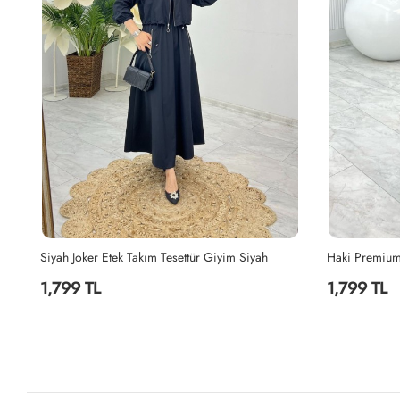
Haki Premium Nefis Etek Takım Tesettür Giyim Haki
İndigo Berna 
1,799 TL
2,199 TL