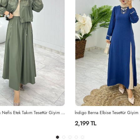
Haki Premium Nefis Etek Takım Tesettür Giyim Haki
İndigo Berna Elbise Tesettür Giyim
2,199 TL