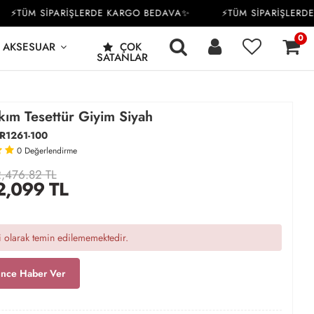
TÜM SİPARİŞLERDE KARGO BEDAVA✨
⚡TÜM SİPARİŞLERDE 
0
AKSESUAR
ÇOK
SATANLAR
kım Tesettür Giyim Siyah
R1261-100
0
Değerlendirme
,476.82 TL
2,099
TL
 olarak temin edilememektedir.
ince Haber Ver