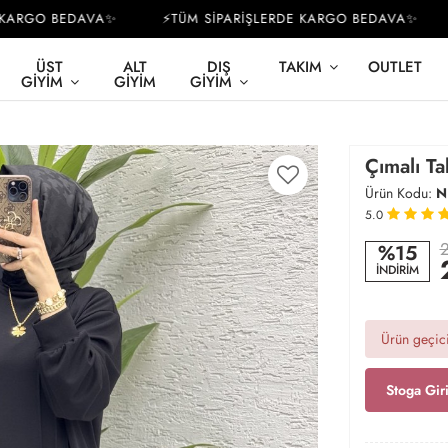
ARGO BEDAVA✨
⚡TÜM SİPARİŞLERDE KARGO BEDAVA✨
⚡
ÜST
ALT
DIŞ
TAKIM
OUTLET
GIYIM
GIYIM
GIYIM
Çımalı Ta
Ürün Kodu:
N
5.0
2
%15
İNDİRİM
Ürün geçici
Stoga Gir