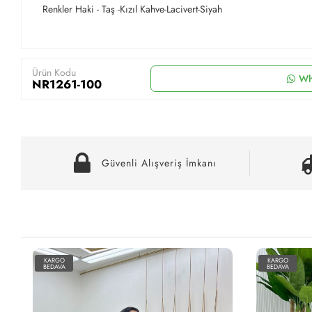
Renkler Haki - Taş -Kızıl Kahve-Lacivert-Siyah
Ürün Kodu
Wh
NR1261-100
Güvenli Alışveriş İmkanı
KARGO
KARGO
BEDAVA
BEDAVA