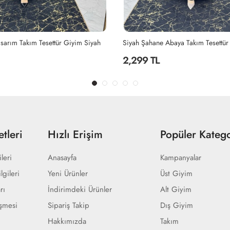
sarım Takım Tesettür Giyim Siyah
Siyah Şahane Abaya Takım Tesettür
2,299 TL
tleri
Hızlı Erişim
Popüler Katego
ileri
Anasayfa
Kampanyalar
lgileri
Yeni Ürünler
Üst Giyim
rı
İndirimdeki Ürünler
Alt Giyim
eşmesi
Sipariş Takip
Dış Giyim
Hakkımızda
Takım