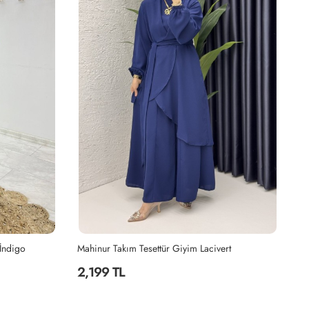
 İndigo
Mahinur Takım Tesettür Giyim Lacivert
Ki
2,199 TL
2