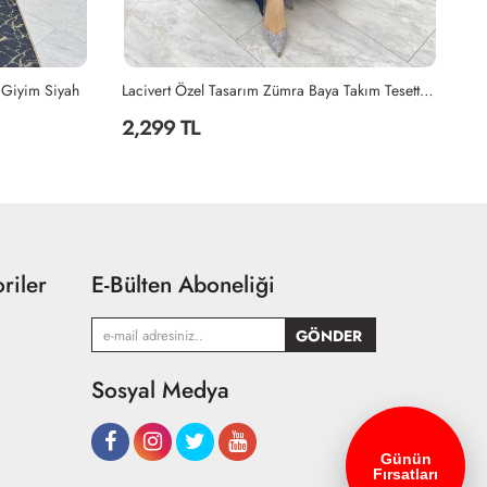
 Giyim Siyah
Lacivert Özel Tasarım Zümra Baya Takım Tesettür Giyim Lacivert
2,299 TL
2
riler
E-Bülten Aboneliği
Sosyal Medya
Günün
Fırsatları