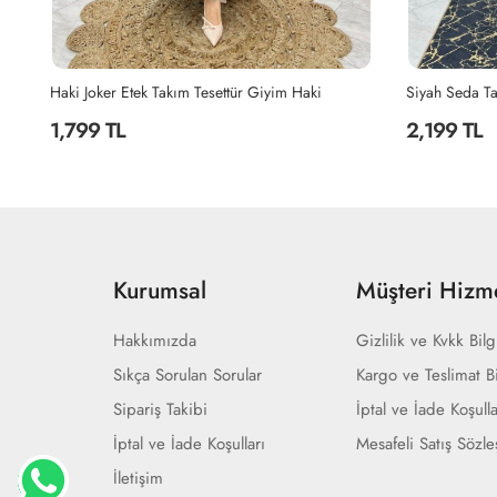
Tasarım Takım Tesettür Giyim Acı Kahve
Haki Joker Etek Takım Tesettür Giyim Haki
Siyah Seda Ta
1,799 TL
2,199 TL
Kurumsal
Müşteri Hizme
Hakkımızda
Gizlilik ve Kvkk Bilg
Sıkça Sorulan Sorular
Kargo ve Teslimat Bi
Sipariş Takibi
İptal ve İade Koşulla
İptal ve İade Koşulları
Mesafeli Satış Sözl
İletişim