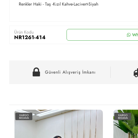
Renkler Haki - Taş -Kızıl Kahve-Lacivert-Siyah
Ürün Kodu
Wh
NR1261-414
Güvenli Alışveriş İmkanı
KARGO
KARGO
BEDAVA
BEDAVA