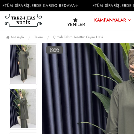
ÜM SİPARİŞLERDE KARGO BEDAVA✨
⚡TÜM SİPARİŞLERDE K
KAMPANYALAR
YENILER
Anasayfa
Takım
Çımalı Takım Tesettür Giyim Haki
KARGO
BEDAVA