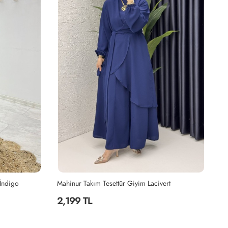
 İndigo
Mahinur Takım Tesettür Giyim Lacivert
Ki
2,199 TL
2