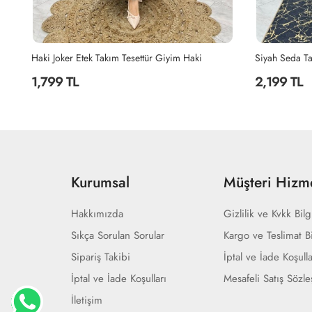
Tasarım Takım Tesettür Giyim Acı Kahve
Haki Joker Etek Takım Tesettür Giyim Haki
Siyah Seda Ta
1,799 TL
2,199 TL
Kurumsal
Müşteri Hizme
Hakkımızda
Gizlilik ve Kvkk Bilg
Sıkça Sorulan Sorular
Kargo ve Teslimat Bi
Sipariş Takibi
İptal ve İade Koşulla
İptal ve İade Koşulları
Mesafeli Satış Sözl
İletişim