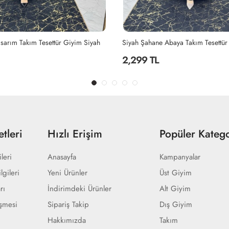
sarım Takım Tesettür Giyim Siyah
Siyah Şahane Abaya Takım Tesettür
2,299 TL
tleri
Hızlı Erişim
Popüler Katego
ileri
Anasayfa
Kampanyalar
lgileri
Yeni Ürünler
Üst Giyim
rı
İndirimdeki Ürünler
Alt Giyim
eşmesi
Sipariş Takip
Dış Giyim
Hakkımızda
Takım