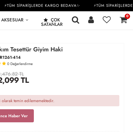
TÜM SİPARİŞLERDE KARGO BEDAVA✨
⚡TÜM SİPARİŞLERDE K
0
AKSESUAR
ÇOK
SATANLAR
kım Tesettür Giyim Haki
R1261-414
0
Değerlendirme
,476.82 TL
2,099
TL
 olarak temin edilememektedir.
ince Haber Ver