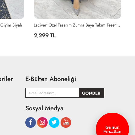
 Giyim Siyah
Lacivert Özel Tasarım Zümra Baya Takım Tesettür Giyim Lacivert
2,299 TL
2
riler
E-Bülten Aboneliği
Sosyal Medya
Günün
Fırsatları