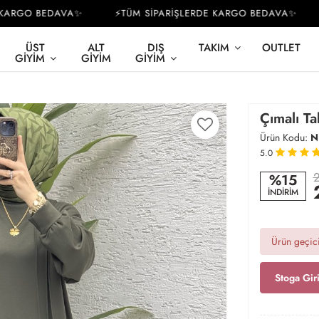
ARGO BEDAVA✨
⚡TÜM SİPARİŞLERDE KARGO BEDAVA✨
⚡
ÜST
ALT
DIŞ
TAKIM
OUTLET
GIYIM
GIYIM
GIYIM
Çımalı Ta
Ürün Kodu:
N
5.0
2
%15
İNDİRİM
Ürün geçici
Stoga Gir