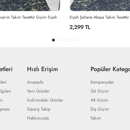
sarım Takım Tesettür Giyim Siyah
Siyah Şahane Abaya Takım Tesettür
2,299 TL
tleri
Hızlı Erişim
Popüler Katego
ileri
Anasayfa
Kampanyalar
lgileri
Yeni Ürünler
Üst Giyim
rı
İndirimdeki Ürünler
Alt Giyim
eşmesi
Sipariş Takip
Dış Giyim
Hakkımızda
Takım