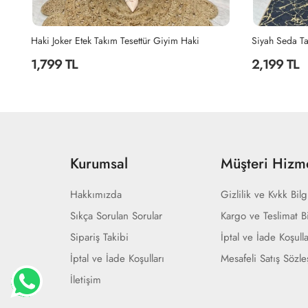
Tasarım Takım Tesettür Giyim Acı Kahve
Haki Joker Etek Takım Tesettür Giyim Haki
Siyah Seda Ta
1,799 TL
2,199 TL
Kurumsal
Müşteri Hizme
Hakkımızda
Gizlilik ve Kvkk Bilg
Sıkça Sorulan Sorular
Kargo ve Teslimat Bi
Sipariş Takibi
İptal ve İade Koşulla
İptal ve İade Koşulları
Mesafeli Satış Sözl
İletişim