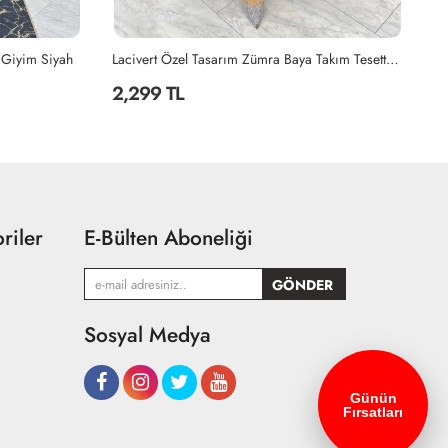
 Giyim Siyah
Lacivert Özel Tasarım Zümra Baya Takım Tesettür Giyim Lacivert
2,299 TL
2
riler
E-Bülten Aboneliği
Sosyal Medya
Günün
Fırsatları