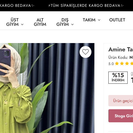
ARGO BEDAVA✨
⚡TÜM SİPARİŞLERDE KARGO BEDAVA✨
⚡
ÜST
ALT
DIŞ
TAKIM
OUTLET
GIYIM
GIYIM
GIYIM
Amine Tak
Ürün Kodu:
N
5.0
2
%15
İNDİRİM
Ürün geçici
Stoga Gir