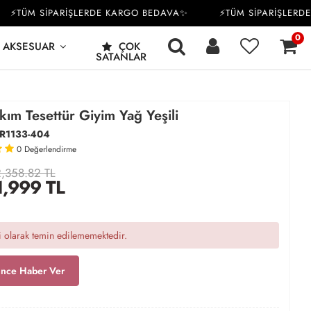
TÜM SİPARİŞLERDE KARGO BEDAVA✨
⚡TÜM SİPARİŞLERDE K
0
AKSESUAR
ÇOK
SATANLAR
ım Tesettür Giyim Yağ Yeşili
R1133-404
0
Değerlendirme
,358.82 TL
1,999
TL
 olarak temin edilememektedir.
ince Haber Ver