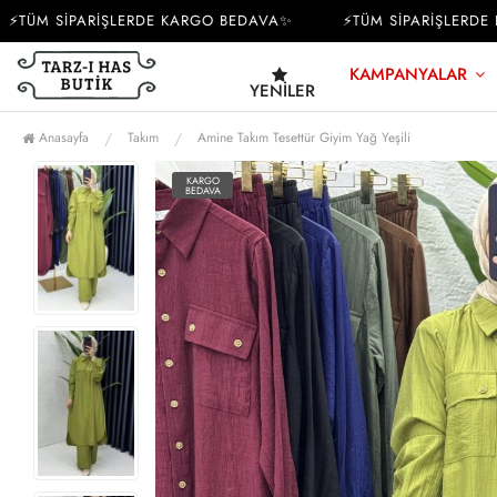
ÜM SİPARİŞLERDE KARGO BEDAVA✨
⚡TÜM SİPARİŞLERDE K
KAMPANYALAR
YENILER
Anasayfa
Takım
Amine Takım Tesettür Giyim Yağ Yeşili
KARGO
BEDAVA