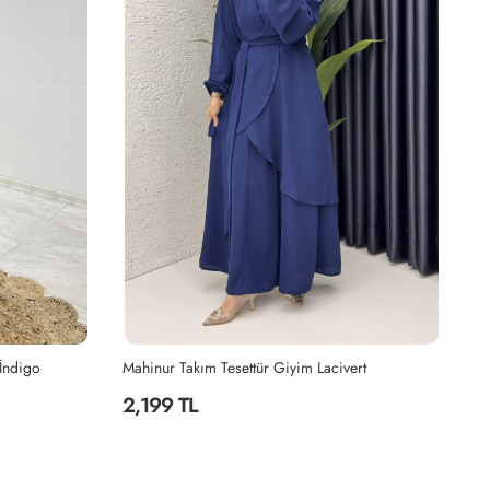
 İndigo
Mahinur Takım Tesettür Giyim Lacivert
Ki
2,199 TL
2