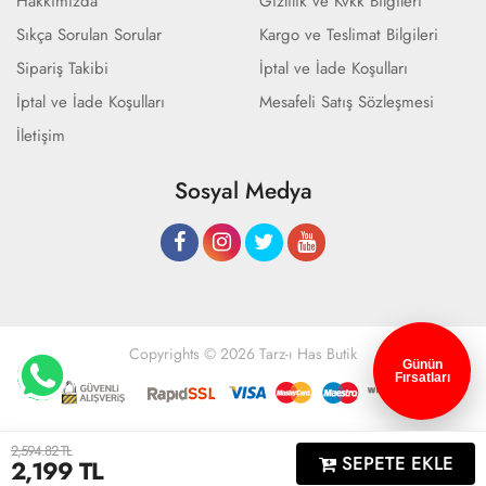
Hakkımızda
Gizlilik ve Kvkk Bilgileri
Sıkça Sorulan Sorular
Kargo ve Teslimat Bilgileri
Sipariş Takibi
İptal ve İade Koşulları
İptal ve İade Koşulları
Mesafeli Satış Sözleşmesi
İletişim
Sosyal Medya
Copyrights © 2026 Tarz-ı Has Butik
Günün
Fırsatları
Geliştir - powered by innovation
2,594.82 TL
SEPETE EKLE
2,199
TL
Anasayfa
Üye Girişi
Sepetim
Sipariş Takibi
İletişim