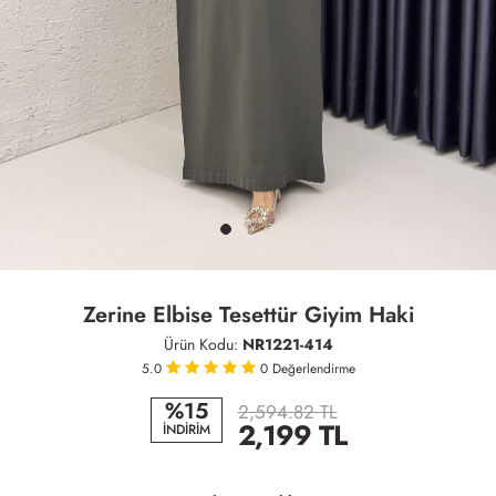
Zerine Elbise Tesettür Giyim Haki
Ürün Kodu:
NR1221-414
5.0
0
Değerlendirme
%15
2,594.82 TL
2,199
TL
İNDİRİM