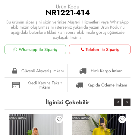
Ürün Kodu
NR1221-414
Bu ürünün siparişini sizin yerinize Müşteri Hizmetleri veya WhatsApp
ekibimizin oluşturmasını isterseniz yukarıda yazan Ürün Kodu'nu
aşağıdaki butonlara tıkladıktan sonra ekibimizle görüştüğünüzde
paylaşabilirsiniz.
Whatsapp ile Sipariş
Telefon ile Sipariş
Güvenli Alışveriş İmkanı
Hızlı Kargo İmkanı
Kredi Kartına Taksit
Kapıda Ödeme İmkanı
İmkanı
İlginizi Çekebilir
KARGO BEDAVA
KARGO BEDAVA