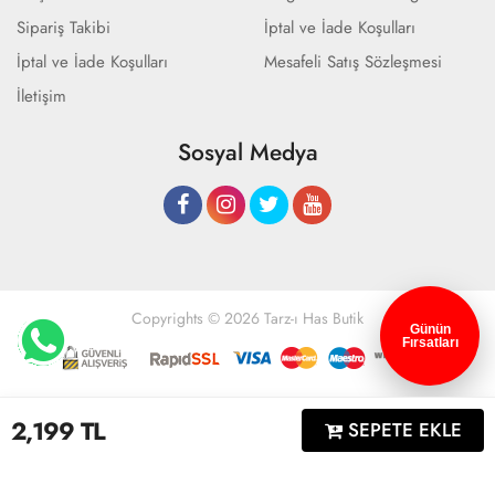
Sipariş Takibi
İptal ve İade Koşulları
İptal ve İade Koşulları
Mesafeli Satış Sözleşmesi
İletişim
Sosyal Medya
Copyrights © 2026 Tarz-ı Has Butik
Günün
Fırsatları
Geliştir - powered by innovation
2,199
TL
SEPETE EKLE
Anasayfa
Üye Girişi
Sepetim
Sipariş Takibi
İletişim