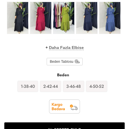
+
Daha Fazla Elbise
Beden Tablosu
Beden
1-38-40
2-42-44
3-46-48
4-50-52