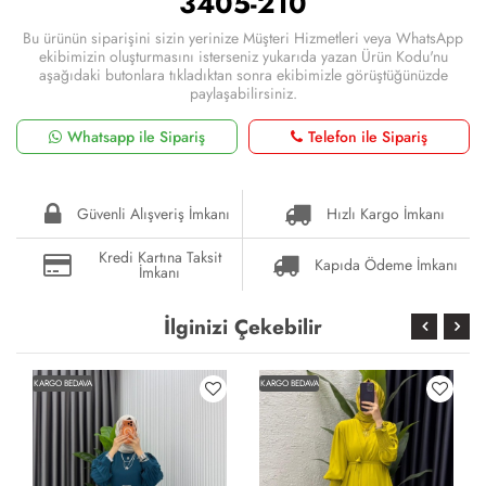
3405-210
Bu ürünün siparişini sizin yerinize Müşteri Hizmetleri veya WhatsApp
ekibimizin oluşturmasını isterseniz yukarıda yazan Ürün Kodu'nu
aşağıdaki butonlara tıkladıktan sonra ekibimizle görüştüğünüzde
paylaşabilirsiniz.
Whatsapp ile Sipariş
Telefon ile Sipariş
Güvenli Alışveriş İmkanı
Hızlı Kargo İmkanı
Kredi Kartına Taksit
Kapıda Ödeme İmkanı
İmkanı
İlginizi Çekebilir
KARGO BEDAVA
KARGO BEDAVA