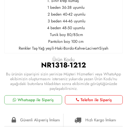
1. Sınıf krep kumaş
1 beden 36-38 uyumlu
2 beden 40-42 uyumlu
3 beden 44-46 uyumlu
4 beden 48-50 uyumlu
Tunik boy 80/85cm
Pantolon boy 100 cm
Renkler Taş-Yağ yeşili-Haki-Bordo-Kahve-Lacivert-Siyah
Ürün Kodu
NR1318-1212
Bu ürünün siparişini sizin yerinize Müşteri Hizmetleri veya WhatsApp
ekibimizin oluşturmasını isterseniz yukarıda yazan Ürün Kodu'nu
aşağıdaki butonlara tıkladıktan sonra ekibimizle görüştüğünüzde
paylaşabilirsiniz.
Whatsapp ile Sipariş
Telefon ile Sipariş
Güvenli Alışveriş İmkanı
Hızlı Kargo İmkanı