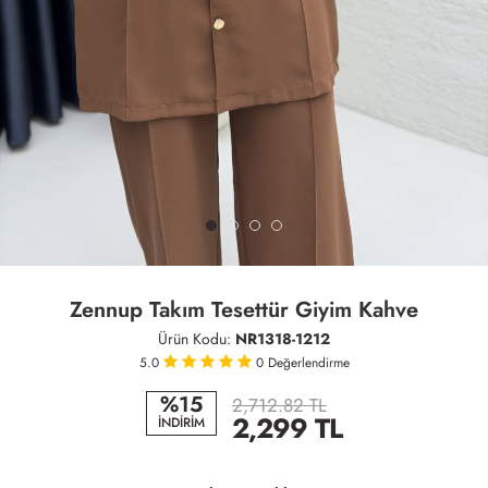
Zennup Takım Tesettür Giyim Kahve
Ürün Kodu:
NR1318-1212
5.0
0
Değerlendirme
%15
2,712.82 TL
2,299
TL
İNDİRİM