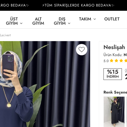
GO BEDAVA✨
⚡TÜM SİPARİŞLERDE KARGO BEDAVA✨
⚡T
ÜST
ALT
DIŞ
TAKIM
OUTLET
GIYIM
GIYIM
GIYIM
Lacivert
Neslişah 
Ürün Kodu:
N
5.0
2
%15
İNDİRİM
Renk Seçene