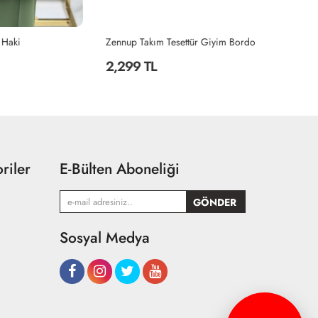
Zennup Takım Tesettür Giyim Bordo
Fi
2,299 TL
2
riler
E-Bülten Aboneliği
Sosyal Medya