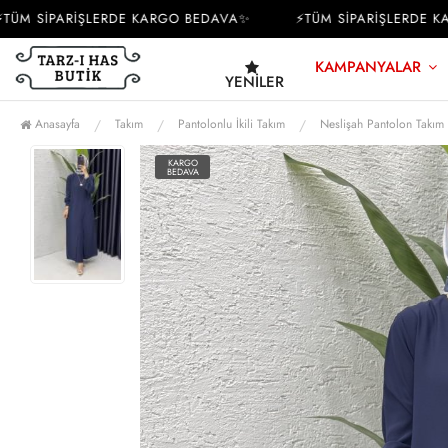
M SİPARİŞLERDE KARGO BEDAVA✨
⚡TÜM SİPARİŞLERDE KAR
KAMPANYALAR
YENILER
Anasayfa
Takım
Pantolonlu İkili Takım
Neslişah Pantolon Takım 
KARGO
BEDAVA