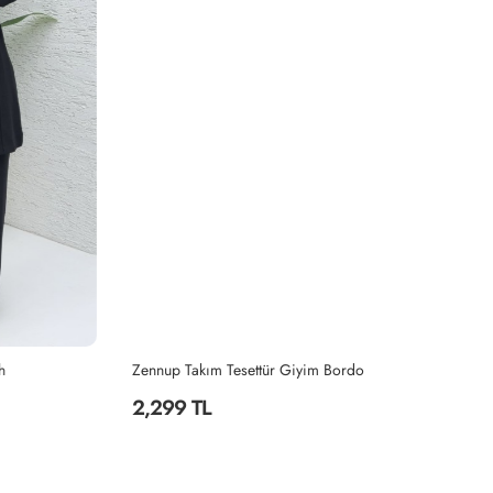
Zennup Takım Tesettür Giyim Bordo
Ze
2,299 TL
2