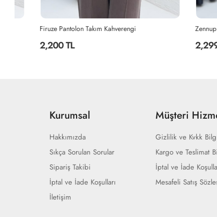
Firuze Pantolon Takım Kahverengi
Zennup Takım 
2,200 TL
2,299 TL
Kurumsal
Müşteri Hizme
Hakkımızda
Gizlilik ve Kvkk Bilg
Sıkça Sorulan Sorular
Kargo ve Teslimat Bi
Sipariş Takibi
İptal ve İade Koşulla
İptal ve İade Koşulları
Mesafeli Satış Sözl
İletişim