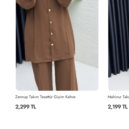
Zennup Takım Tesettür Giyim Kahve
Mahinur Takım
2,299 TL
2,199 TL