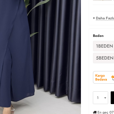
+
Daha Fazla
Beden
1BEDEN
5BEDEN
En geç 07