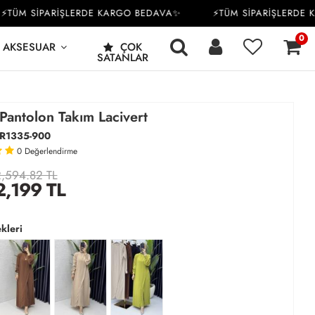
ÜM SİPARİŞLERDE KARGO BEDAVA✨
⚡TÜM SİPARİŞLERDE KA
0
AKSESUAR
ÇOK
SATANLAR
Pantolon Takım Lacivert
R1335-900
0
Değerlendirme
,594.82 TL
2,199
TL
kleri