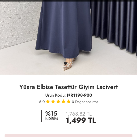
Yüsra Elbise Tesettür Giyim Lacivert
Ürün Kodu:
NR1198-900
5.0
0
Değerlendirme
%15
1,768.82 TL
1,499
TL
İNDİRİM