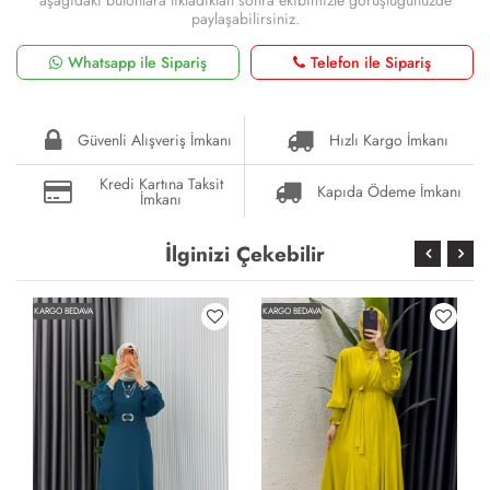
paylaşabilirsiniz.
Whatsapp ile Sipariş
Telefon ile Sipariş
Güvenli Alışveriş İmkanı
Hızlı Kargo İmkanı
Kredi Kartına Taksit
Kapıda Ödeme İmkanı
İmkanı
İlginizi Çekebilir
KARGO BEDAVA
KARGO BEDAVA