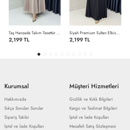
Taş Hanzade Takım Tesettür Giyim Taş Rengi
Siyah Premium Sultan Elbise Tesettür Giyim Siyah
2,199 TL
2,199 TL
Kurumsal
Müşteri Hizmetleri
Hakkımızda
Gizlilik ve Kvkk Bilgileri
Sıkça Sorulan Sorular
Kargo ve Teslimat Bilgileri
Sipariş Takibi
İptal ve İade Koşulları
İptal ve İade Koşulları
Mesafeli Satış Sözleşmesi