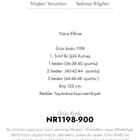
Müşteri Yorumları
Teslimat Bilgileri
Yüsra Elbise
Ürün kodu 1198
1. Sınıf İki İplik Kumaş
1 beden (36-38-40 uyumlu)
2 beden (40-42-44 uyumlu)
3 beden (44-46-48 uyumlu )
Boy 135 cm
Renkler Taş-Antrasit-Lacivert-Siyah
Ürün Kodu
NR1198-900
Bu ürünün siparişini sizin yerinize Müşteri Hizmetleri veya WhatsApp
ekibimizin oluşturmasını isterseniz yukarıda yazan Ürün Kodu'nu
aşağıdaki butonlara tıkladıktan sonra ekibimizle görüştüğünüzde