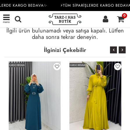
ŞLERDE KARGO BEDAVA✨
⚡TÜM SİPARİŞLERDE KARGO BEDAV
0
menü
İlgili ürün bulunamadı veya satışa kapalı. Lütfen
daha sonra tekrar deneyin.
İlginizi Çekebilir
KARGO BEDAVA
KARGO BEDAVA