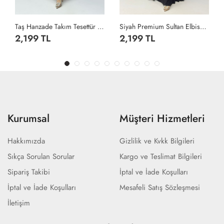
Taş Hanzade Takım Tesettür Giyim Taş Rengi
Siyah Premium Sultan Elbise Tesettür Giyim Siyah
2,199 TL
2,199 TL
Kurumsal
Müşteri Hizmetleri
Hakkımızda
Gizlilik ve Kvkk Bilgileri
Sıkça Sorulan Sorular
Kargo ve Teslimat Bilgileri
Sipariş Takibi
İptal ve İade Koşulları
İptal ve İade Koşulları
Mesafeli Satış Sözleşmesi
İletişim