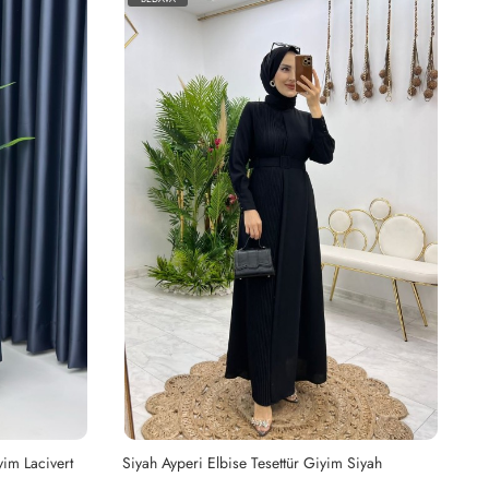
yim Lacivert
Siyah Ayperi Elbise Tesettür Giyim Siyah
Ha