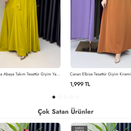
Yağyeşili Mihra Abaya Takım Tesettür Giyim Yağ Yeşili
Canan Elbise Tesettür Giyim Kiremi
1,999 TL
Çok Satan Ürünler
KARGO
BEDAVA