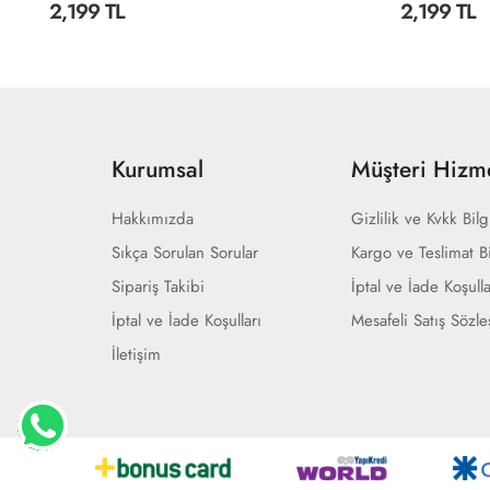
2,199 TL
2,199 TL
Kurumsal
Müşteri Hizme
Hakkımızda
Gizlilik ve Kvkk Bilg
Sıkça Sorulan Sorular
Kargo ve Teslimat Bi
Sipariş Takibi
İptal ve İade Koşulla
İptal ve İade Koşulları
Mesafeli Satış Sözl
İletişim