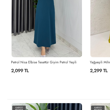
e Premium Sultan Elbise Tesettür Giyim Sütlü Kahve
Petrol Nisa Elbise Tesettür Giyim Petrol Yeşili
2,099 TL
2,299 TL
KARGO
KARGO
BEDAVA
BEDAVA