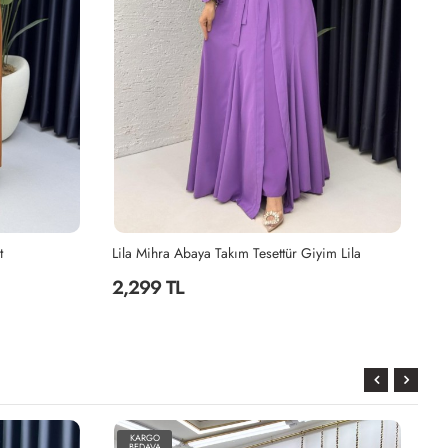
t
Lila Mihra Abaya Takım Tesettür Giyim Lila
2,299 TL
2
KARGO
BEDAVA