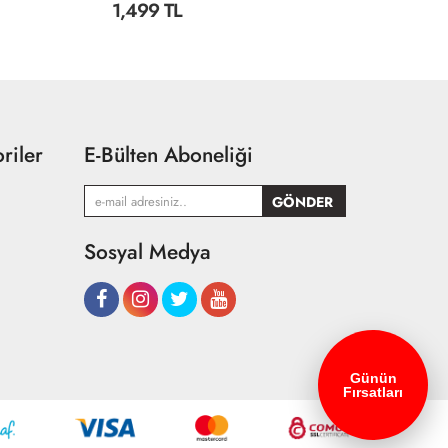
1,499 TL
2
riler
E-Bülten Aboneliği
Sosyal Medya
Günün
Fırsatları