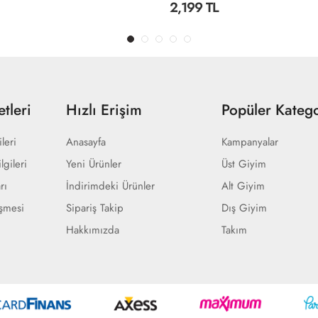
2,199 TL
tleri
Hızlı Erişim
Popüler Katego
ileri
Anasayfa
Kampanyalar
lgileri
Yeni Ürünler
Üst Giyim
rı
İndirimdeki Ürünler
Alt Giyim
eşmesi
Sipariş Takip
Dış Giyim
Hakkımızda
Takım