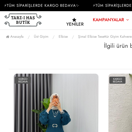
⚡TÜM SİPARİŞLERDE KARGO BEDAVA✨
⚡TÜM SİPARİŞLERDE 
KAMPANYALAR
YENILER
Anasayfa
Üst Giyim
Elbise
Şimal Elbise Tesettür Giyim Kahvere
İlgili ürün
KARGO
KARGO
BEDAVA
BEDAVA