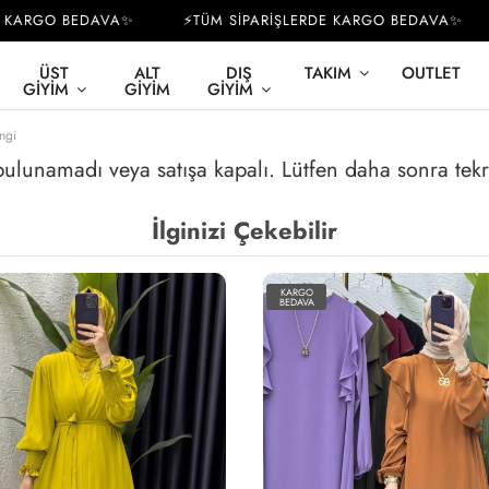
KARGO BEDAVA✨
⚡TÜM SİPARİŞLERDE KARGO BEDAVA✨
ÜST
ALT
DIŞ
TAKIM
OUTLET
GIYIM
GIYIM
GIYIM
ngi
 bulunamadı veya satışa kapalı. Lütfen daha sonra tek
İlginizi Çekebilir
KARGO
BEDAVA