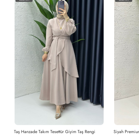
Yağyeşili Hanzade Takım Tesettür Giyim Yağ Yeşili
Taş Hanzade Takım Tesettür Giyim Taş Rengi