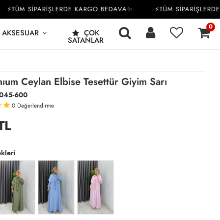
TÜM SİPARİŞLERDE KARGO BEDAVA✨
⚡TÜM SİPARİŞLERDE K
0
AKSESUAR
ÇOK
SATANLAR
ıum Ceylan Elbise Tesettür Giyim Sarı
045-600
0
Değerlendirme
TL
kleri