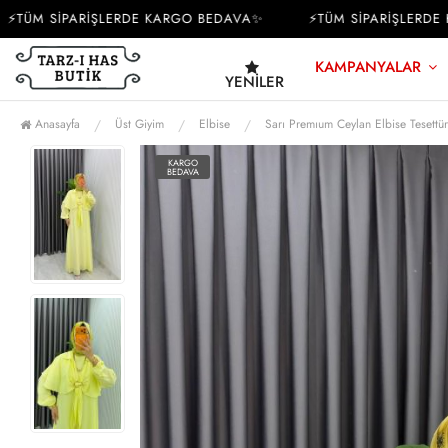
ÜM SİPARİŞLERDE KARGO BEDAVA✨
⚡TÜM SİPARİŞLERDE KA
KAMPANYALAR
YENILER
Anasayfa
Üst Giyim
Elbise
Sarı Premıum Ceylan Elbise Tesettür
KARGO
BEDAVA