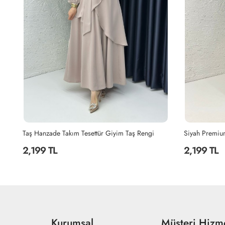
Siyah Premium Sultan Elbise Tesettür Giyim Siyah
Lacivert Hanz
2,199 TL
2,199 TL
Kurumsal
Müşteri Hizme