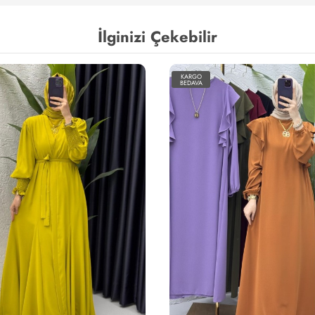
İlginizi Çekebilir
KARGO
BEDAVA