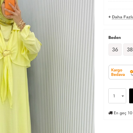
+
Daha Fazla
Beden
36
38
En geç 10 