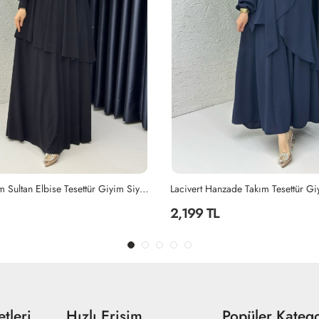
ade Takım Tesettür Giyim Lacivert
Siyah Ayperi Elbise Tesettür Giyim 
1,499 TL
tleri
Hızlı Erişim
Popüler Katego