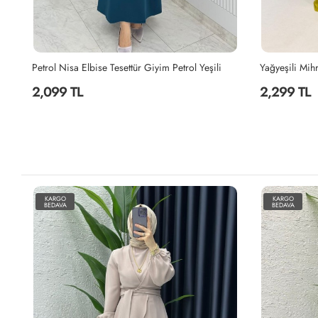
Yağyeşili Mihra Abaya Takım Tesettür Giyim Yağ Yeşili
Canan Elbise 
2,299 TL
1,999 TL
KARGO
KARGO
BEDAVA
BEDAVA