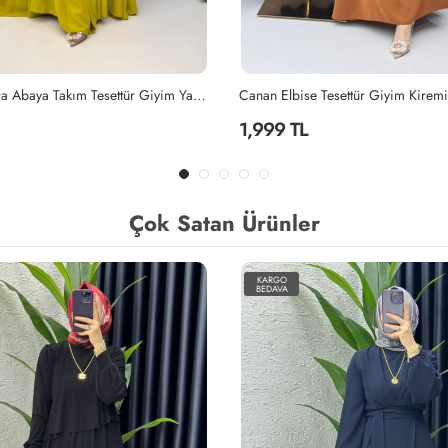
Tesettür Giyim Kiremit
Lila Mihra Abaya Takım Tesettür Giy
2,299 TL
Çok Satan Ürünler
KARGO
BEDAVA