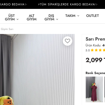
RGO BEDAVA✨
⚡TÜM SİPARİŞLERDE KARGO BEDAVA✨
⚡
ÜST
ALT
DIŞ
TAKIM
OUTLET
GIYIM
GIYIM
GIYIM
 Giyim Sarı
Sarı Prem
Ürün Kodu:
4
5.0
2,099
Renk Seçene