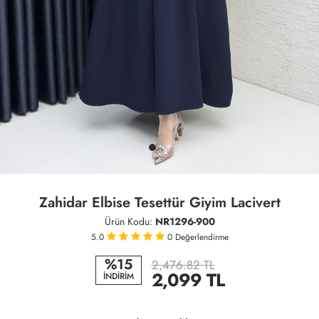
Zahidar Elbise Tesettür Giyim Lacivert
Ürün Kodu:
NR1296-900
5.0
0
Değerlendirme
%15
2,476.82 TL
2,099
TL
İNDİRİM