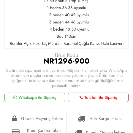
1.sınıf double krep kumaş
1 beden 36 38 uyumlu
2 beden 40 42 uyumlu
3 beden 44 46 uyumlu
4 beden 48 50 uyumlu
Boy 140cm
Renkler Açık Haki-Taş-Mürdüm-Karamel-Çağla-Kahve-Haki-Lacivert
Ürün Kodu
NR1296-900
Bu ürünün siparişini sizin yerinize Müşteri Hizmetleri veya WhatsApp
ekibimizin oluşturmasını isterseniz yukarıda yazan Ürün Kodu'nu
aşağıdaki butonlara tıkladıktan sonra ekibimizle görüştüğünüzde
paylaşabilirsiniz.
Whatsapp ile Sipariş
Telefon ile Sipariş
Güvenli Alışveriş İmkanı
Hızlı Kargo İmkanı
Kredi Kartına Taksit
Kapıda Ödeme İmkanı