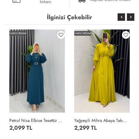
İmkanı
İlginizi Çekebilir
KARGO BEDAVA
KARGO BEDAVA
Petrol Nisa Elbise Tesettür Giyim Petrol Yeşili
Yağyeşili Mihra Abaya Takım Tesettür Giyim Yağ Yeşili
2,099 TL
2,299 TL