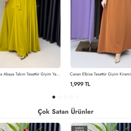
Yağyeşili Mihra Abaya Takım Tesettür Giyim Yağ Yeşili
Canan Elbise Tesettür Giyim Kiremi
1,999 TL
Çok Satan Ürünler
KARGO
BEDAVA