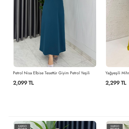
e Premium Sultan Elbise Tesettür Giyim Sütlü Kahve
Petrol Nisa Elbise Tesettür Giyim Petrol Yeşili
2,099 TL
2,299 TL
KARGO
KARGO
BEDAVA
BEDAVA