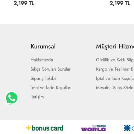
2,199 TL
2,199 TL
Kurumsal
Müşteri Hizme
Hakkımızda
Gizlilik ve Kvkk Bilg
Sıkça Sorulan Sorular
Kargo ve Teslimat Bi
Sipariş Takibi
İptal ve İade Koşulla
İptal ve İade Koşulları
Mesafeli Satış Sözl
İletişim