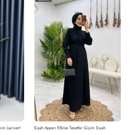
yim Lacivert
Siyah Ayperi Elbise Tesettür Giyim Siyah
Ha