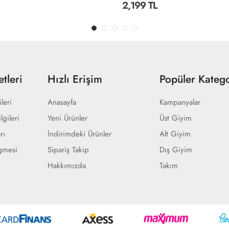
2,199 TL
tleri
Hızlı Erişim
Popüler Katego
ileri
Anasayfa
Kampanyalar
lgileri
Yeni Ürünler
Üst Giyim
rı
İndirimdeki Ürünler
Alt Giyim
eşmesi
Sipariş Takip
Dış Giyim
Hakkımızda
Takım