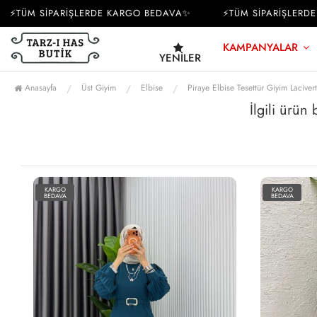
⚡TÜM SİPARİŞLERDE KARGO BEDAVA✨
⚡TÜM SİPARİŞLERDE 
KAMPANYALAR
YENILER
Anasayfa
Üst Giyim
Elbise
Piraye Elbise Tesettür Giyim Lacivert
İlgili ürün
KARGO
KARGO
BEDAVA
BEDAVA