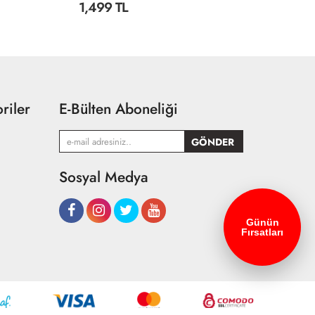
1,499 TL
2
riler
E-Bülten Aboneliği
Sosyal Medya
Günün
Fırsatları