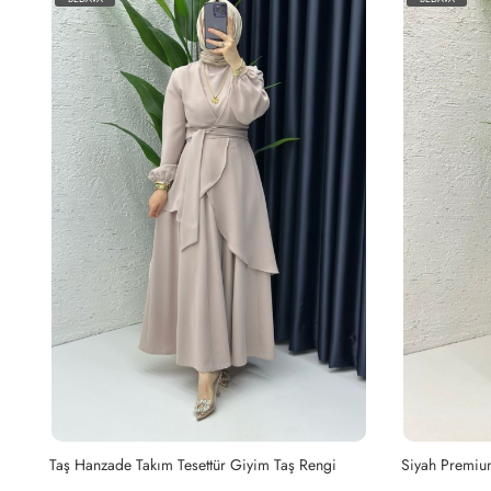
Yağyeşili Hanzade Takım Tesettür Giyim Yağ Yeşili
Taş Hanzade Takım Tesettür Giyim Taş Rengi