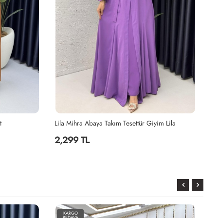
t
Lila Mihra Abaya Takım Tesettür Giyim Lila
2,299 TL
2
KARGO
BEDAVA