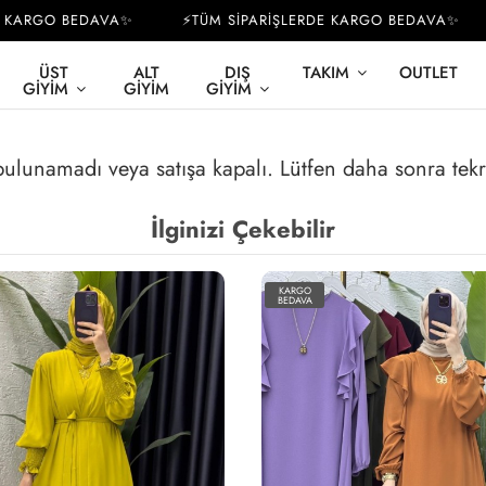
KARGO BEDAVA✨
⚡TÜM SİPARİŞLERDE KARGO BEDAVA✨
ÜST
ALT
DIŞ
TAKIM
OUTLET
GIYIM
GIYIM
GIYIM
 bulunamadı veya satışa kapalı. Lütfen daha sonra tek
İlginizi Çekebilir
KARGO
BEDAVA