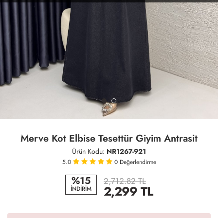
Merve Kot Elbise Tesettür Giyim Antrasit
Ürün Kodu:
NR1267-921
5.0
0
Değerlendirme
%15
2,712.82 TL
2,299
TL
İNDİRİM