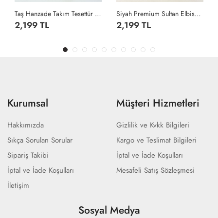
Taş Hanzade Takım Tesettür Giyim Taş Rengi
Siyah Premium Sultan Elbise Tesettür Giyim Siyah
2,199 TL
2,199 TL
Kurumsal
Müşteri Hizmetleri
Hakkımızda
Gizlilik ve Kvkk Bilgileri
Sıkça Sorulan Sorular
Kargo ve Teslimat Bilgileri
Sipariş Takibi
İptal ve İade Koşulları
İptal ve İade Koşulları
Mesafeli Satış Sözleşmesi
İletişim
Sosyal Medya