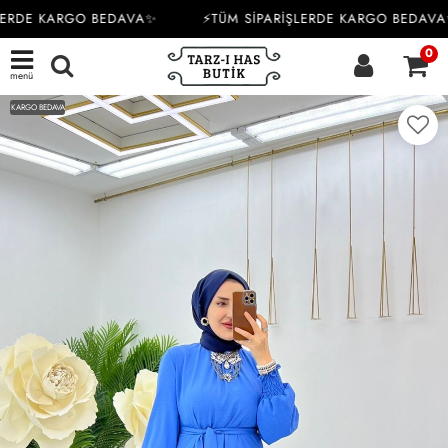
LERDE KARGO BEDAVA✨
⚡TÜM SİPARİŞLERDE KARGO BEDAVA
0
menü
KARGO BEDAVA