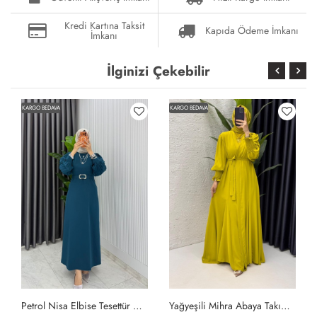
Kredi Kartına Taksit
Kapıda Ödeme İmkanı
İmkanı
İlginizi Çekebilir
KARGO BEDAVA
KARGO BEDAVA
Petrol Nisa Elbise Tesettür Giyim Petrol Yeşili
Yağyeşili Mihra Abaya Takım Tesettür Giyim Yağ Yeşili