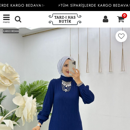
ERDE KARGO BEDAVA✨
⚡TÜM SİPARİŞLERDE KARGO BEDAVA✨
0
menü
KARGO BEDAVA