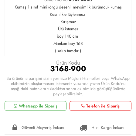
Kumaş 1.sınıf minikörgü desenli mevsimlik bürümcük kumaş
Kesinlikle tüylenmez
Kırışmaz
Ütü istemez
boy 140 cm
Manken boy 168
( kalıp tamdır )
Ürün Kodu
3168-900
Bu ürünün siparişini sizin yerinize Müşteri Hizmetleri veya WhatsApp
ekibimizin oluşturmasını isterseniz yukarıda yazan Ürün Kodu'nu
aşağıdaki butonlara tıkladıktan sonra ekibimizle görüştüğünüzde
paylaşabilirsiniz.
Whatsapp ile Sipariş
Telefon ile Sipariş
Güvenli Alışveriş İmkanı
Hızlı Kargo İmkanı