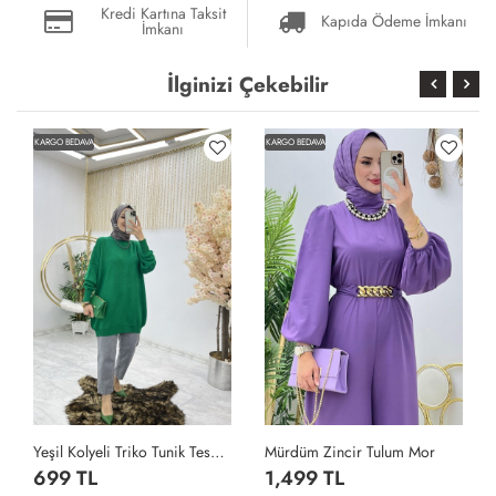
Kredi Kartına Taksit
Kapıda Ödeme İmkanı
İmkanı
İlginizi Çekebilir
KARGO BEDAVA
KARGO BEDAVA
Yeşil Kolyeli Triko Tunik Tesettür Giyim Yeşil
Mürdüm Zincir Tulum Mor
699 TL
1,499 TL