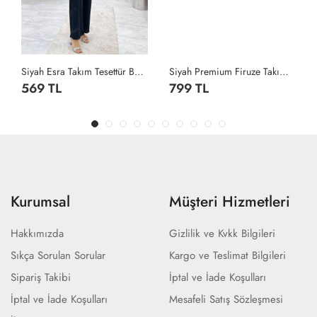
Siyah Esra Takım Tesettür Bürümcük Kumaş Büyük Beden Seçeneği Siyah
Siyah Premium Firuze Takım Tesettür Giyim Siyah
569 TL
799 TL
Kurumsal
Müşteri Hizmetleri
Hakkımızda
Gizlilik ve Kvkk Bilgileri
Sıkça Sorulan Sorular
Kargo ve Teslimat Bilgileri
Sipariş Takibi
İptal ve İade Koşulları
İptal ve İade Koşulları
Mesafeli Satış Sözleşmesi