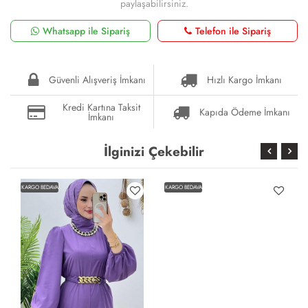
paylaşabilirsiniz.
Whatsapp ile Sipariş
Telefon ile Sipariş
Güvenli Alışveriş İmkanı
Hızlı Kargo İmkanı
Kredi Kartına Taksit
Kapıda Ödeme İmkanı
İmkanı
İlginizi Çekebilir
KARGO BEDAVA
KARGO BEDAVA