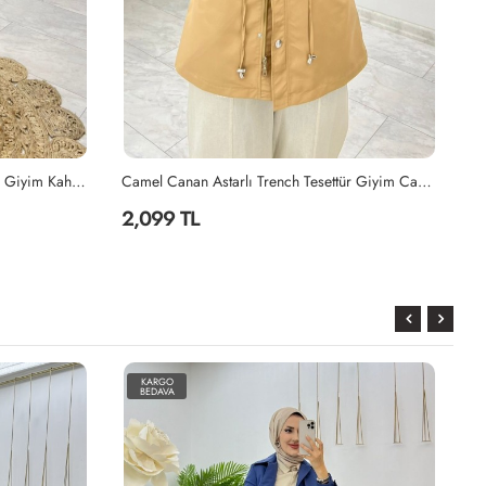
Camel Canan Astarlı Trench Tesettür Giyim Camel
İndigo Premıum Astarlı Pelerinli Trench Tesettür Giyim İndigo
2,099 TL
2
KARGO
BEDAVA