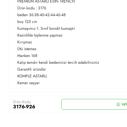
PREMİUM ASTARLI ESİN TRENCH
Ürün kodu : 3176
beden 36-38-40-42-44-46-48
boy 125 cm
Kumaşımız 1. Sınıf bondit kumaştır
Kesinlikle tüylenme yapmaz
Kırışmaz
Ütü istemez
Manken 168
Kalıp tamdır kendi bedeninizi tercih edebilirsiniz
Garantili üründür
KOMPLE ASTARLI
Kemer seyyar
Ürün Kodu
Wh
3176-926