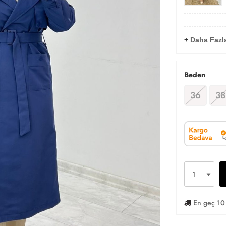
+
Daha Fazl
Beden
36
38
En geç 10 