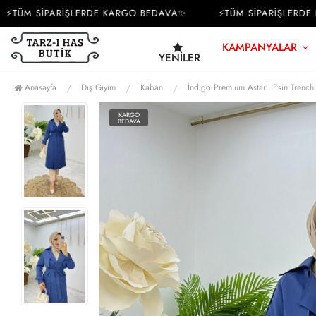
ÜM SİPARİŞLERDE KARGO BEDAVA✨
⚡TÜM SİPARİŞLERDE KA
KAMPANYALAR
YENILER
Anasayfa
Dış Giyim
Kaban
İndigo Premıum Astarlı Esin Trench 
KARGO
BEDAVA