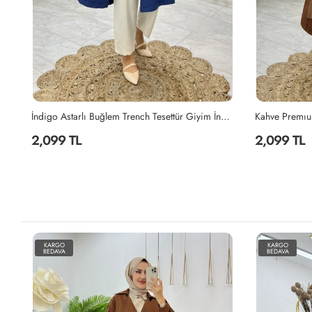
Buğlem Trench Tesettür Giyim İndigo
Kahve Premıum Astarlı Pelerinli Trench Tesettür Giyim Kahverengi
2,099 TL
2,099 TL
KARGO
KARGO
BEDAVA
BEDAVA