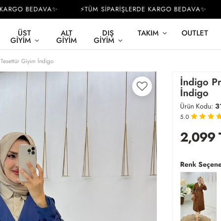
RGO BEDAVA✨
⚡TÜM SİPARİŞLERDE KARGO BEDAVA✨
⚡
ÜST
ALT
DIŞ
TAKIM
OUTLET
GIYIM
GIYIM
GIYIM
Tesettür Giyim İndigo
İndigo Pr
İndigo
Ürün Kodu:
3
5.0
2,099
Renk Seçene