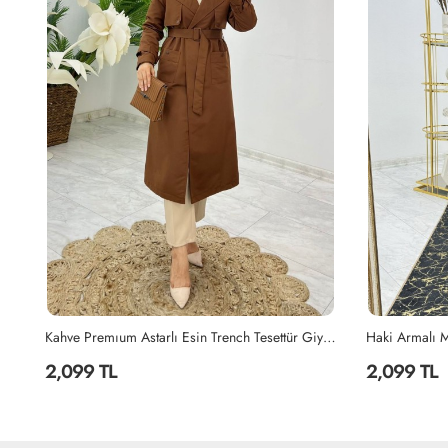
Kahve Premıum Astarlı Esin Trench Tesettür Giyim Kahverengi
Haki Armalı Mont Premium Kalite Tesettür Giyim Haki
2,099 TL
2,099 TL