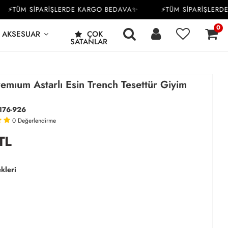
TÜM SİPARİŞLERDE KARGO BEDAVA✨
⚡TÜM SİPARİŞLERDE K
0
AKSESUAR
ÇOK
SATANLAR
emıum Astarlı Esin Trench Tesettür Giyim
176-926
0
Değerlendirme
TL
kleri