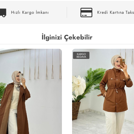
Hızlı Kargo İmkanı
Kredi Kartına Taks
İlginizi Çekebilir
KARGO
BEDAVA