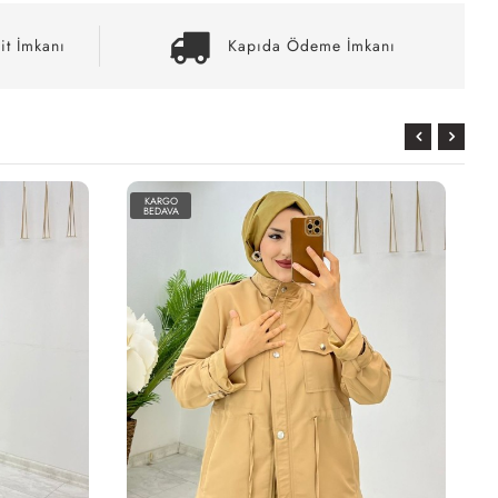
it İmkanı
Kapıda Ödeme İmkanı
KARGO
BEDAVA