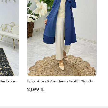
İndigo Astarlı Buğlem Trench Tesettür Giyim İndigo
Taş Canan Astarlı Trench Tesettür Giyim Taş Rengi
2,099 TL
2