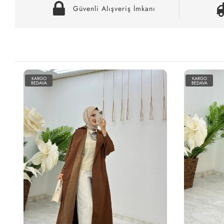
Güvenli Alışveriş İmkanı
KARGO
KARGO
BEDAVA
BEDAVA