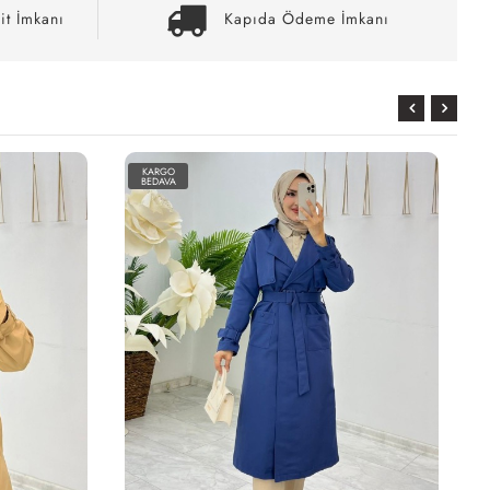
it İmkanı
Kapıda Ödeme İmkanı
KARGO
BEDAVA