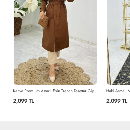
Kahve Premıum Astarlı Esin Trench Tesettür Giyim Kahverengi
Haki Armalı Mont Premium Kalite Tesettür Giyim Haki
2,099 TL
2,099 TL