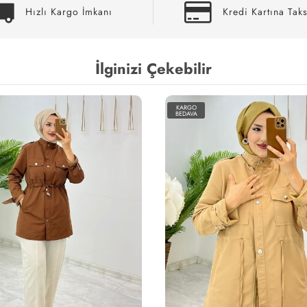
Hızlı Kargo İmkanı
Kredi Kartına Taks
İlginizi Çekebilir
KARGO
BEDAVA