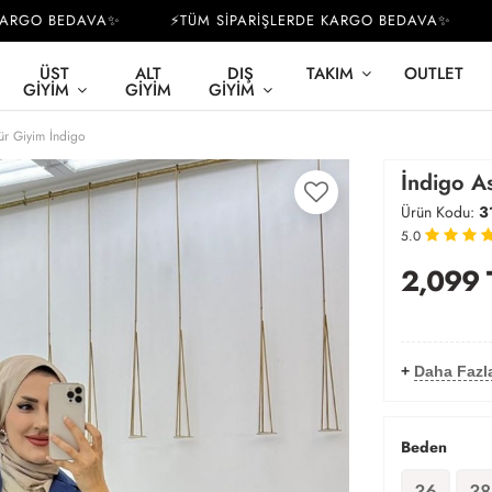
GO BEDAVA✨
⚡TÜM SİPARİŞLERDE KARGO BEDAVA✨
⚡T
ÜST
ALT
DIŞ
TAKIM
OUTLET
GIYIM
GIYIM
GIYIM
ür Giyim İndigo
İndigo As
Ürün Kodu:
3
5.0
2,099
+
Daha Fazl
Beden
36
38