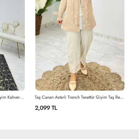
Taş Canan Astarlı Trench Tesettür Giyim Taş Rengi
Saks Mavisi Armalı Mont Premium Kalite Tesettür Giyim Saks Mavisi
Gü
2,099 TL
2