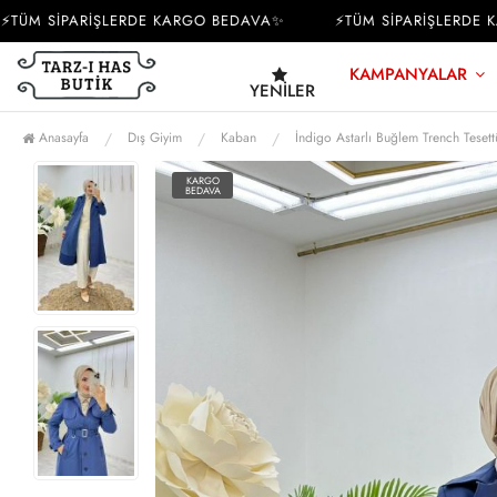
M SİPARİŞLERDE KARGO BEDAVA✨
⚡TÜM SİPARİŞLERDE KAR
KAMPANYALAR
YENILER
Anasayfa
Dış Giyim
Kaban
İndigo Astarlı Buğlem Trench Tesett
KARGO
BEDAVA