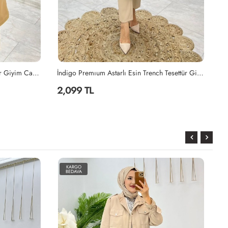
İndigo Premıum Astarlı Esin Trench Tesettür Giyim İndigo
İndigo Premıum Astarlı Pelerinli Trench Tesettür Giyim İndigo
2,099 TL
2
KARGO
BEDAVA