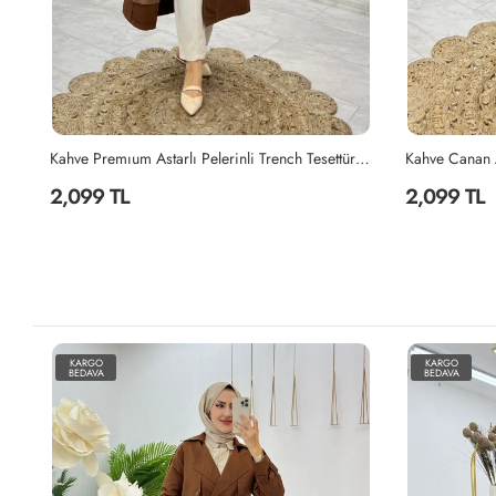
Kahve Premıum Astarlı Pelerinli Trench Tesettür Giyim Kahverengi
Kahve Canan Astarlı Trench Tesettür Giyim Kahverengi
2,099 TL
2,099 TL
KARGO
KARGO
BEDAVA
BEDAVA