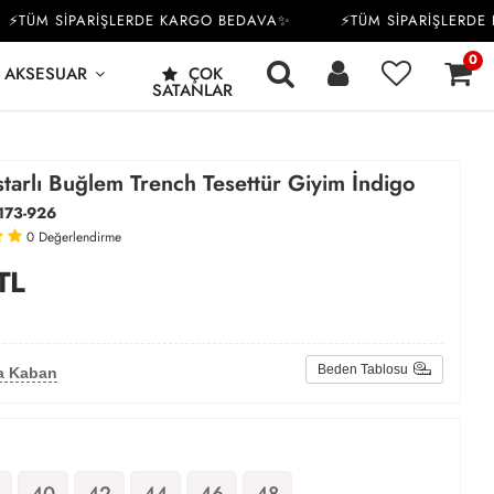
ÜM SİPARİŞLERDE KARGO BEDAVA✨
⚡TÜM SİPARİŞLERDE KA
0
AKSESUAR
ÇOK
SATANLAR
tarlı Buğlem Trench Tesettür Giyim İndigo
173-926
0
Değerlendirme
TL
Beden Tablosu
a Kaban
40
42
44
46
48