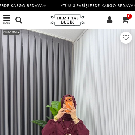
ERDE KARGO BEDAVA✨
⚡TÜM SİPARİŞLERDE KARGO BEDAVA✨
0
menü
KARGO BEDAVA