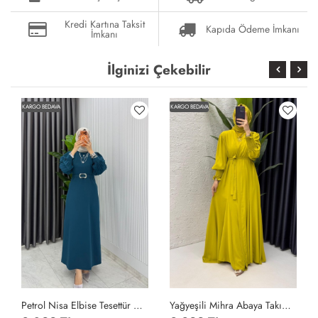
Kredi Kartına Taksit
Kapıda Ödeme İmkanı
İmkanı
İlginizi Çekebilir
KARGO BEDAVA
KARGO BEDAVA
Petrol Nisa Elbise Tesettür Giyim Petrol Yeşili
Yağyeşili Mihra Abaya Takım Tesettür Giyim Yağ Yeşili