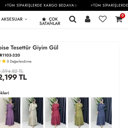
TÜM SİPARİŞLERDE KARGO BEDAVA✨
⚡TÜM SİPARİŞLERDE K
0
AKSESUAR
ÇOK
SATANLAR
ise Tesettür Giyim Gül
R1103-320
0
Değerlendirme
,594.82 TL
2,199
TL
kleri