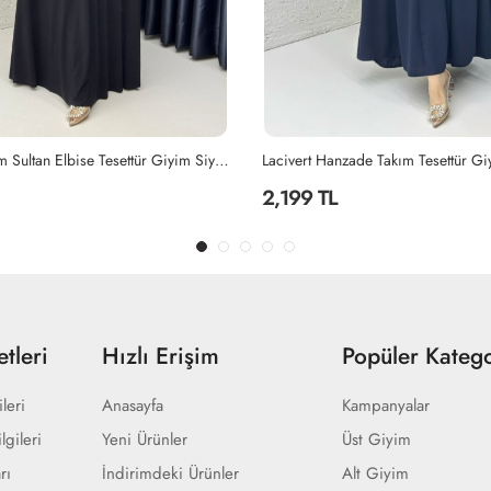
ade Takım Tesettür Giyim Lacivert
Siyah Ayperi Elbise Tesettür Giyim 
1,499 TL
tleri
Hızlı Erişim
Popüler Katego
ileri
Anasayfa
Kampanyalar
lgileri
Yeni Ürünler
Üst Giyim
rı
İndirimdeki Ürünler
Alt Giyim