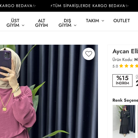
RGO BEDAVA✨
⚡TÜM SİPARİŞLERDE KARGO BEDAVA✨
⚡
ÜST
ALT
DIŞ
TAKIM
OUTLET
GIYIM
GIYIM
GIYIM
Aycan Elb
Ürün Kodu:
N
5.0
2
%15
İNDİRİM
Renk Seçene