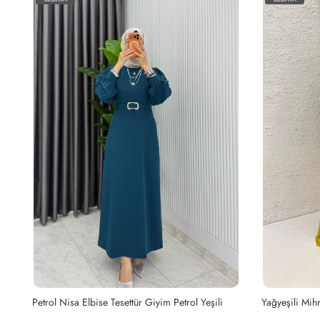
Yağyeşili Mihra Abaya Takım Tesettür Giyim Yağ Yeşili
Canan Elbise 