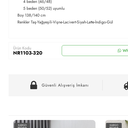
4 beden (46/48)
5 beden (50/52) uyumlu
Boy 138/140 cm
Renkler Taş-Yağyeşili-Vişne-Lacivert-Siyah-Latte-İndigo-Gül
Ürün Kodu
Wh
NR1103-320
Güvenli Alışveriş İmkanı
KARGO
KARGO
BEDAVA
BEDAVA