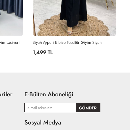
Siyah
Haki Hanzade Takım Tesettür Giyim Haki
Bo
2,199 TL
2
riler
E-Bülten Aboneliği
Sosyal Medya