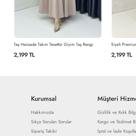
Siyah Premium Sultan Elbise Tesettür Giyim Siyah
Lacivert Hanz
2,199 TL
2,199 TL
Kurumsal
Müşteri Hizme
Hakkımızda
Gizlilik ve Kvkk Bilg
Sıkça Sorulan Sorular
Kargo ve Teslimat Bi
Sipariş Takibi
İptal ve İade Koşulla