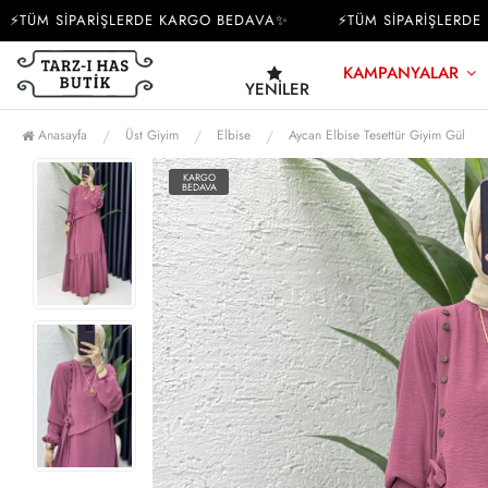
ÜM SİPARİŞLERDE KARGO BEDAVA✨
⚡TÜM SİPARİŞLERDE KA
KAMPANYALAR
YENILER
Anasayfa
Üst Giyim
Elbise
Aycan Elbise Tesettür Giyim Gül
KARGO
BEDAVA