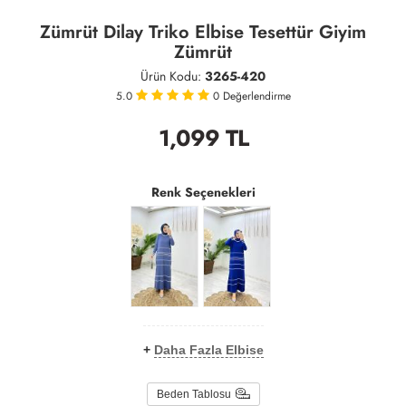
Zümrüt Dilay Triko Elbise Tesettür Giyim
Zümrüt
Ürün Kodu:
3265-420
5.0
0
Değerlendirme
1,099
TL
Renk Seçenekleri
+
Daha Fazla Elbise
Beden Tablosu