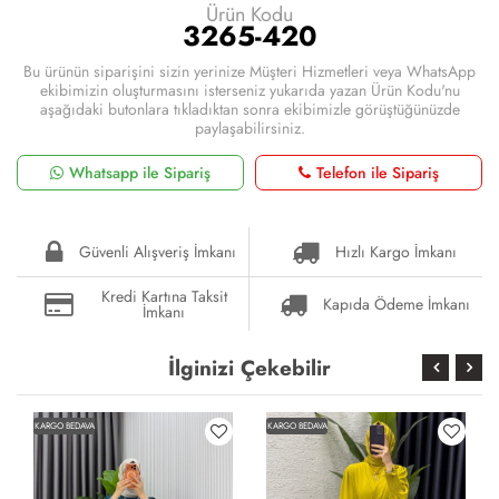
Ürün Kodu
3265-420
Bu ürünün siparişini sizin yerinize Müşteri Hizmetleri veya WhatsApp
ekibimizin oluşturmasını isterseniz yukarıda yazan Ürün Kodu'nu
aşağıdaki butonlara tıkladıktan sonra ekibimizle görüştüğünüzde
paylaşabilirsiniz.
Whatsapp ile Sipariş
Telefon ile Sipariş
Güvenli Alışveriş İmkanı
Hızlı Kargo İmkanı
Kredi Kartına Taksit
Kapıda Ödeme İmkanı
İmkanı
İlginizi Çekebilir
KARGO BEDAVA
KARGO BEDAVA