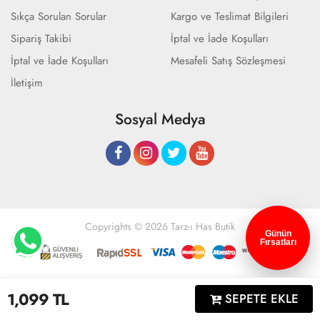
Sıkça Sorulan Sorular
Kargo ve Teslimat Bilgileri
Sipariş Takibi
İptal ve İade Koşulları
İptal ve İade Koşulları
Mesafeli Satış Sözleşmesi
İletişim
Sosyal Medya
Copyrights © 2026 Tarz-ı Has Butik
Günün
Fırsatları
Geliştir - powered by innovation
1,099
TL
SEPETE EKLE
Anasayfa
Üye Girişi
Sepetim
Sipariş Takibi
İletişim