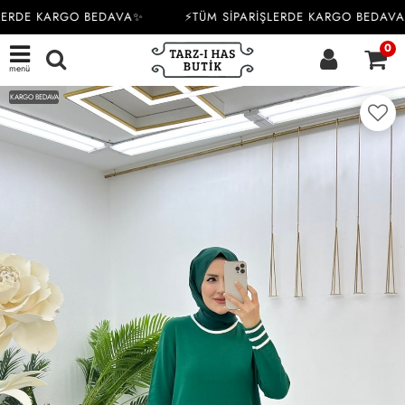
LERDE KARGO BEDAVA✨
⚡TÜM SİPARİŞLERDE KARGO BEDAVA
0
menü
KARGO BEDAVA